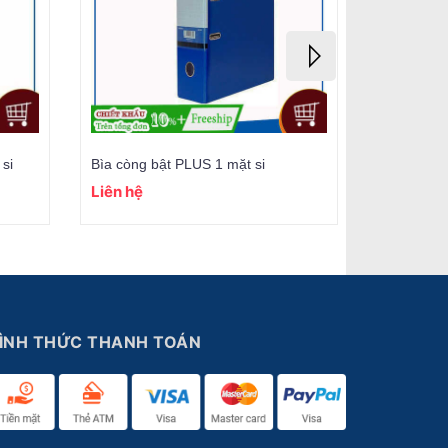
si
Bìa còng bật PLUS 1 mặt si
Bìa còng b
Liên hệ
Liên hệ
ÌNH THỨC THANH TOÁN