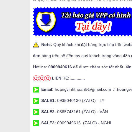
Note:
Quý khách khi đặt hàng trực tiếp trên web
đơn hàng trên sẽ đến tay quý khách trong vòng 48h 
Hotline:
0909949616
để được chăm sóc tốt nhất. Xin
LIÊN HỆ:.............
Email:
hoangvinhthuanlv@gmail.com / hoangvi
SALE1:
0935040130 (ZALO) - LY
SALE2:
0365743161 (ZALO) - VÂN
SALE3:
0909949616 (ZALO) - NGHI