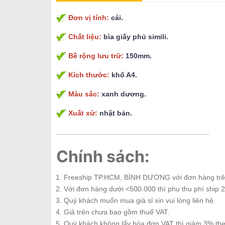
Đơn vị tính:
cái.
Chất liệu:
bìa giấy phủ simili.
Bề rộng lưu trữ:
150mm.
Kích thước:
khổ A4.
Màu sắc:
xanh dương.
Xuất xứ:
nhật bản.
............................................................................
Chính sách:
Freeship TP.HCM, BÌNH DƯƠNG với đơn hàng trê
Với đơn hàng dưới <500.000 thì phụ thu phí ship 2
Quý khách muốn mua giá sỉ xin vui lòng liên hệ.
Giá trên chưa bao gồm thuế VAT.
Quý khách không lấy hóa đơn VAT thì giảm 3% th