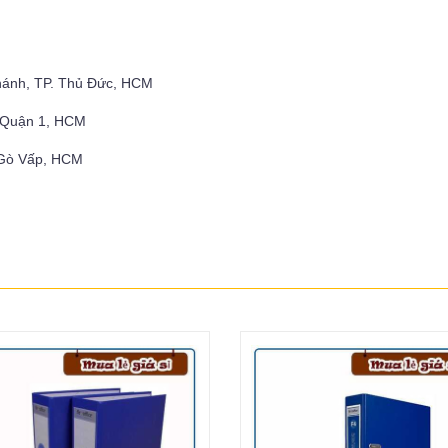
hánh, TP. Thủ Đức, HCM
, Quận 1, HCM
 Gò Vấp, HCM