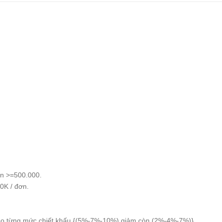
n >=500.000.
0K / đơn.
eo từng mức chiết khấu {(5%-7%-10%) giảm còn (2%-4%-7%)}.