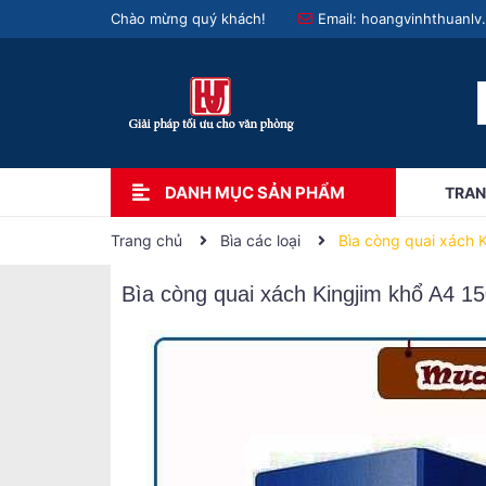
Chào mừng quý khách!
Email:
hoangvinhthuanlv
DANH MỤC SẢN PHẨM
TRAN
Trang chủ
Bìa các loại
Bìa còng quai xách 
Bìa còng quai xách Kingjim khổ A4 