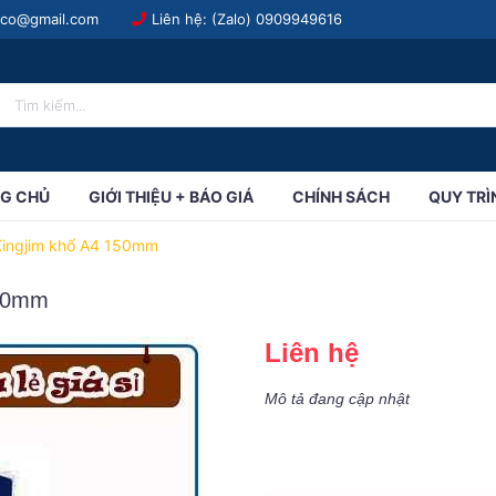
.co@gmail.com
Liên hệ: (Zalo)
0909949616
G CHỦ
GIỚI THIỆU + BÁO GIÁ
CHÍNH SÁCH
QUY TRÌ
Kingjim khổ A4 150mm
150mm
Liên hệ
Mô tả đang cập nhật