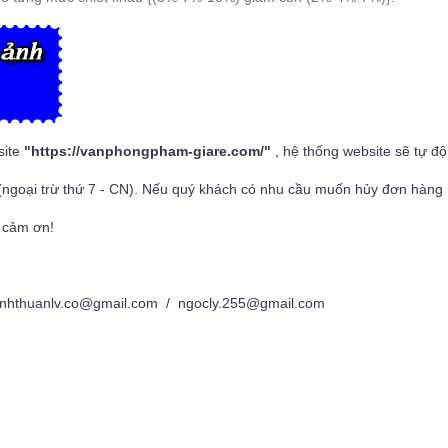
site
"
https://vanphongpham-giare.com/
"
, hệ thống website sẽ tự đ
(ngoại trừ thứ 7 - CN). Nếu quý khách có nhu cầu muốn hủy đơn hàng h
 cảm ơn!
nhthuanlv.co@gmail.com / ngocly.255@gmail.com