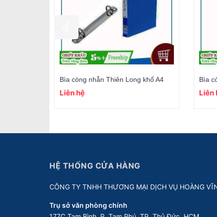
Bìa còng nhẫn Thiên Long khổ A4
Bìa c
Liên hệ
Liên
HỆ THỐNG CỬA HÀNG
CÔNG TY TNHH THƯƠNG MẠI DỊCH VỤ HOÀNG VĨ
Trụ sở văn phòng chính
177C Tam Bình, P. Tam Phú, TP. Thủ Đức, HCM