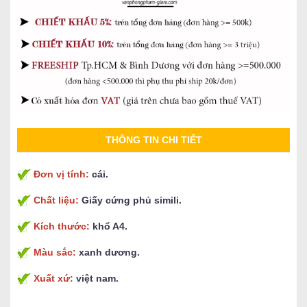
THÔNG TIN CHI TIẾT
Đơn vị tính:
cái.
Chất liệu:
Giấy cứng phủ simili.
Kích thước:
khổ A4.
Màu sắc:
xanh dương.
Xuất xứ:
việt nam.
............................................................................