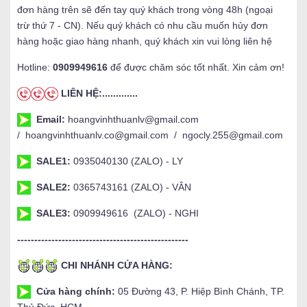
đơn hàng trên sẽ đến tay quý khách trong vòng 48h (ngoại
trừ thứ 7 - CN). Nếu quý khách có nhu cầu muốn hủy đơn
hàng hoặc giao hàng nhanh, quý khách xin vui lòng liên hệ
Hotline:
0909949616
để được chăm sóc tốt nhất. Xin cảm ơn!
LIÊN HỆ:.............
Email:
hoangvinhthuanlv@gmail.com
/ hoangvinhthuanlv.co@gmail.com / ngocly.255@gmail.com
SALE1:
0935040130 (ZALO) - LY
SALE2:
0365743161 (ZALO) - VÂN
SALE3:
0909949616 (ZALO) - NGHI
--------------------------------------------------
CHI NHÁNH CỬA HÀNG:
Cửa hàng chính:
05 Đường 43, P. Hiệp Bình Chánh, TP.
Thủ Đức, HCM