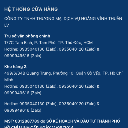
HỆ THỐNG CỬA HÀNG
CÔNG TY TNHH THƯƠNG MẠI DỊCH VỤ HOÀNG VĨNH THUẬN
LV
Trụ sở văn phòng chính
177C Tam Bình, P. Tam Phú, TP. Thủ Đức, HCM
Hotline:
0935040130 (Zalo), 0935040120 (Zalo) &
0909949616 (Zalo)
Kho hàng 2:
499/6/34B Quang Trung, Phường 10, Quận Gò Vấp, TP. Hồ Chí
Minh
Hotline:
0935040130 (Zalo), 0935040120 (Zalo) &
0909949616 (Zalo)
Hotline:
0935040130 (Zalo), 0935040120 (Zalo) &
0909949616 (Zalo)
MST: 0312887789 do SỞ KẾ HOẠCH VÀ ĐẦU TƯ THÀNH PHỐ
HỒ CHÍ MINH CẤP NGÀY 11/08/2014