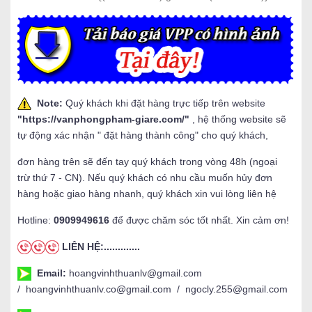
Note:
Quý khách khi đặt hàng trực tiếp trên website
"
https://vanphongpham-giare.com/
"
, hệ thống website sẽ
tự động xác nhận " đặt hàng thành công" cho quý khách,
đơn hàng trên sẽ đến tay quý khách trong vòng 48h (ngoại
trừ thứ 7 - CN). Nếu quý khách có nhu cầu muốn hủy đơn
hàng hoặc giao hàng nhanh, quý khách xin vui lòng liên hệ
Hotline:
0909949616
để được chăm sóc tốt nhất. Xin cảm ơn!
LIÊN HỆ:.............
Email:
hoangvinhthuanlv@gmail.com
/ hoangvinhthuanlv.co@gmail.com / ngocly.255@gmail.com