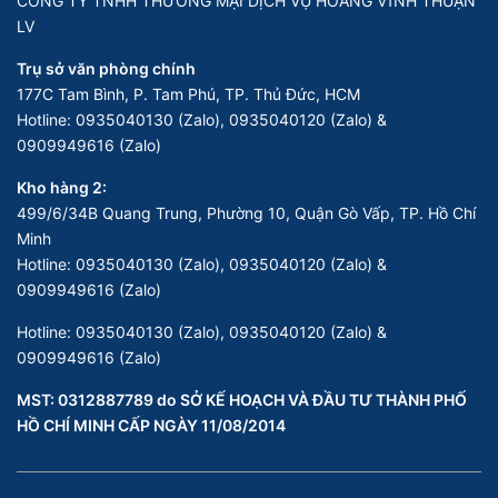
CÔNG TY TNHH THƯƠNG MẠI DỊCH VỤ HOÀNG VĨNH THUẬN
LV
Trụ sở văn phòng chính
177C Tam Bình, P. Tam Phú, TP. Thủ Đức, HCM
Hotline:
0935040130 (Zalo), 0935040120 (Zalo) &
0909949616 (Zalo)
Kho hàng 2:
499/6/34B Quang Trung, Phường 10, Quận Gò Vấp, TP. Hồ Chí
Minh
Hotline:
0935040130 (Zalo), 0935040120 (Zalo) &
0909949616 (Zalo)
Hotline:
0935040130 (Zalo), 0935040120 (Zalo) &
0909949616 (Zalo)
MST: 0312887789 do SỞ KẾ HOẠCH VÀ ĐẦU TƯ THÀNH PHỐ
HỒ CHÍ MINH CẤP NGÀY 11/08/2014