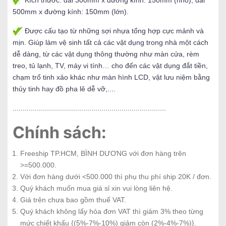
Kích thước: dài 300mm x đường kính: 150mm (nhỏ), dài
500mm x đường kính: 150mm (lớn).
Được cấu tạo từ những sợi nhựa tổng hợp cực mảnh và
mịn. Giúp làm vệ sinh tất cả các vật dụng trong nhà một cách
dễ dàng, từ các vật dụng thông thường như màn cửa, rèm
treo, tủ lạnh, TV, máy vi tính… cho đến các vật dụng đắt tiền,
chạm trổ tinh xảo khác như màn hình LCD, vật lưu niệm bằng
thủy tinh hay đồ pha lê dễ vỡ,....
............................................................................
Chính sách:
Freeship TP.HCM, BÌNH DƯƠNG với đơn hàng trên
>=500.000.
Với đơn hàng dưới <500.000 thì phụ thu phí ship 20K / đơn.
Quý khách muốn mua giá sỉ xin vui lòng liên hệ.
Giá trên chưa bao gồm thuế VAT.
Quý khách không lấy hóa đơn VAT thì giảm 3% theo từng
mức chiết khấu {(5%-7%-10%) giảm còn (2%-4%-7%)}.