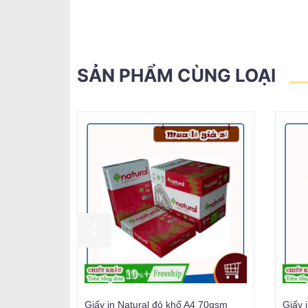
SẢN PHẨM CÙNG LOẠI
Giấy in Natural đỏ khổ A4 70gsm
Giấy 