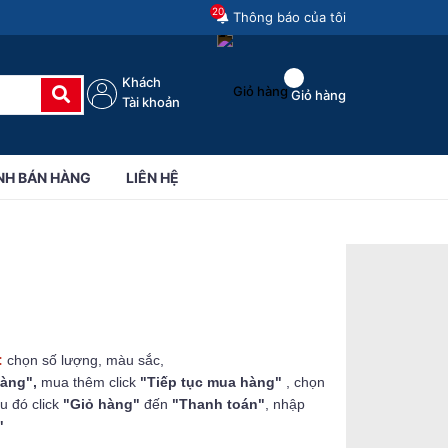
20
Thông báo của tôi
Khách
Giỏ hàng
Tài khoản
NH BÁN HÀNG
LIÊN HỆ
:
chọn số lượng, màu sắc,
hàng",
mua thêm click
"Tiếp tục mua hàng"
, chọn
u đó click
"Giỏ hàng"
đến
"Thanh toán"
, nhập
"