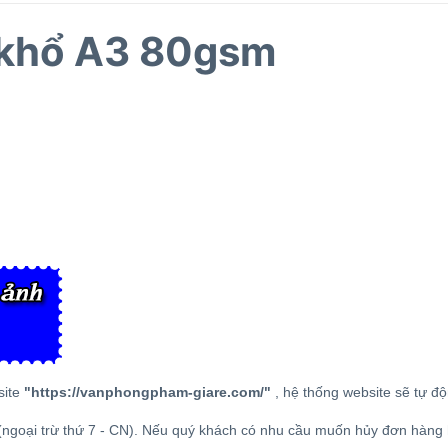
A khổ A3 80gsm
site
"
https://vanphongpham-giare.com/
"
, hệ thống website sẽ tự đ
(ngoại trừ thứ 7 - CN). Nếu quý khách có nhu cầu muốn hủy đơn hàng h