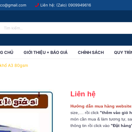
.co@gmail.com
Liên hệ: (Zalo)
0909949616
G CHỦ
GIỚI THIỆU + BÁO GIÁ
CHÍNH SÁCH
QUY TRÌ
A khổ A3 80gsm
Liên hệ
Hướng dẫn mua hàng website
size,.... rồi click
"thêm vào giỏ 
món cần mua & làm tương tự, sa
thông tin rồi click vào
"Đặt hàng