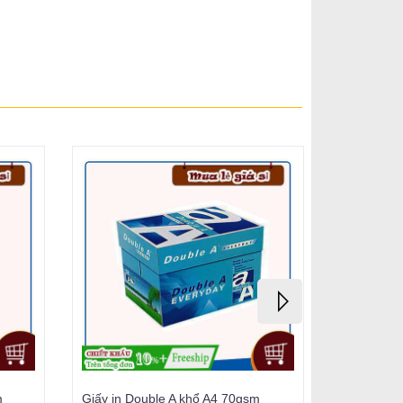
m
Giấy in Double A khổ A4 70gsm
Giấy in Do