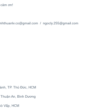
 cảm ơn!
nhthuanlv.co@gmail.com / ngocly.255@gmail.com
hánh, TP. Thủ Đức, HCM
, Thuận An, Bình Dương
 Gò Vấp, HCM