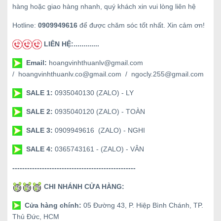
hàng hoặc giao hàng nhanh, quý khách xin vui lòng liên hệ
Hotline:
0909949616
để được chăm sóc tốt nhất. Xin cảm ơn!
LIÊN HỆ:.............
Email:
hoangvinhthuanlv@gmail.com
/ hoangvinhthuanlv.co@gmail.com / ngocly.255@gmail.com
SALE 1:
0935040130 (ZALO) - LY
SALE 2:
0935040120 (ZALO) - TOÀN
SALE 3:
0909949616 (ZALO) - NGHI
SALE 4:
0365743161 - (ZALO) - VÂN
--------------------------------------------------
CHI NHÁNH CỬA HÀNG:
Cửa hàng chính:
05 Đường 43, P. Hiệp Bình Chánh, TP.
Thủ Đức, HCM