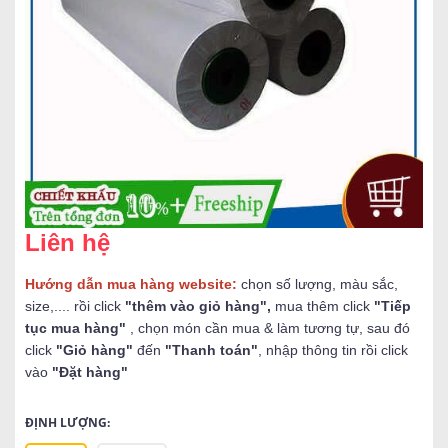
Liên hệ
Hướng dẫn mua hàng website:
chọn số lượng, màu sắc,
size,.... rồi click
"thêm vào giỏ hàng",
mua thêm click
"Tiếp
tục mua hàng"
, chọn món cần mua & làm tương tự, sau đó
click
"Giỏ hàng"
đến
"Thanh toán"
, nhập thông tin rồi click
vào
"Đặt hàng"
ĐỊNH LƯỢNG: