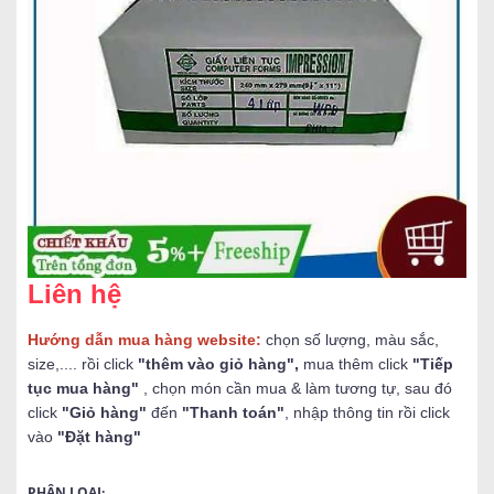
Liên hệ
Hướng dẫn mua hàng website:
chọn số lượng, màu sắc,
size,.... rồi click
"thêm vào giỏ hàng",
mua thêm click
"Tiếp
tục mua hàng"
, chọn món cần mua & làm tương tự, sau đó
click
"Giỏ hàng"
đến
"Thanh toán"
, nhập thông tin rồi click
vào
"Đặt hàng"
PHÂN LOẠI: