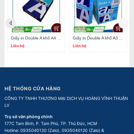
Giấy in Double A khổ A4 80gsm
Giấy in Double A khổ A3 70gsm
Liên hệ
Liên hệ
HỆ THỐNG CỬA HÀNG
CÔNG TY TNHH THƯƠNG MẠI DỊCH VỤ HOÀNG VĨNH THUẬN
LV
Trụ sở văn phòng chính
177C Tam Bình, P. Tam Phú, TP. Thủ Đức, HCM
Hotline:
0935040130 (Zalo), 0935040120 (Zalo) &