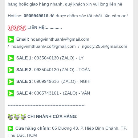
hàng hoặc giao hàng nhanh, quý khách xin vui lòng liên hệ
Hotline:
0909949616
để được chăm sóc tốt nhất. Xin cảm ơn!
LIÊN HỆ:.............
Email:
hoangvinhthuanlv@gmail.com
/ hoangvinhthuanlv.co@gmail.com / ngocly.255@gmail.com
SALE 1:
0935040130 (ZALO) - LY
SALE 2:
0935040120 (ZALO) - TOÀN
SALE 3:
0909949616 (ZALO) - NGHI
SALE 4:
0365743161 - (ZALO) - VÂN
--------------------------------------------------
CHI NHÁNH CỬA HÀNG:
Cửa hàng chính:
05 Đường 43, P. Hiệp Bình Chánh, TP.
Thủ Đức, HCM