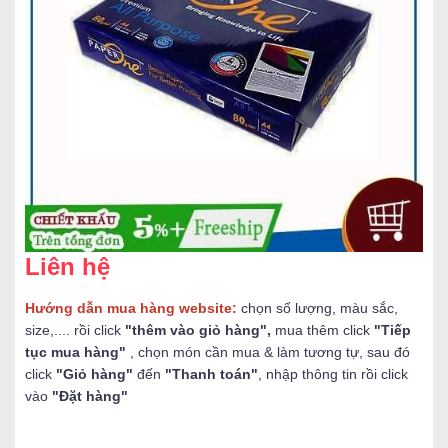
Liên hệ
Hướng dẫn mua hàng website:
chọn số lượng, màu sắc,
size,.... rồi click
"thêm vào giỏ hàng",
mua thêm click
"Tiếp
tục mua hàng"
, chọn món cần mua & làm tương tự, sau đó
click
"Giỏ hàng"
đến
"Thanh toán"
, nhập thông tin rồi click
vào
"Đặt hàng"