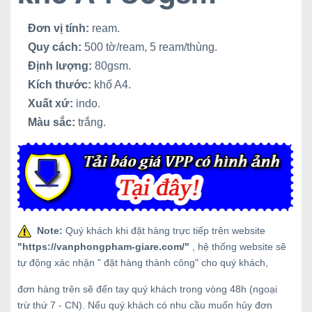
Đơn vị tính:
ream.
Quy cách:
500 tờ/ream, 5 ream/thùng.
Định lượng:
80gsm.
Kích thước:
khổ A4.
Xuất xứ:
indo.
Màu sắc:
trắng.
Note:
Quý khách khi đặt hàng trực tiếp trên website
"
https://vanphongpham-giare.com/
"
, hệ thống website sẽ
tự động xác nhận " đặt hàng thành công" cho quý khách,
đơn hàng trên sẽ đến tay quý khách trong vòng 48h (ngoại
trừ thứ 7 - CN). Nếu quý khách có nhu cầu muốn hủy đơn