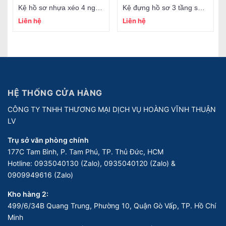
Kệ hồ sơ nhựa xéo 4 ngăn Xukiva 212
Kệ đựng hồ sơ 3 tầng sắt Deli 9181
Liên hệ
Liên hệ
HỆ THỐNG CỬA HÀNG
CÔNG TY TNHH THƯƠNG MẠI DỊCH VỤ HOÀNG VĨNH THUẬN
LV
Trụ sở văn phòng chính
177C Tam Bình, P. Tam Phú, TP. Thủ Đức, HCM
Hotline:
0935040130 (Zalo), 0935040120 (Zalo) &
0909949616 (Zalo)
Kho hàng 2:
499/6/34B Quang Trung, Phường 10, Quận Gò Vấp, TP. Hồ Chí
Minh