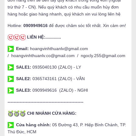
trừ thứ 7 - CN). Nếu quý khách có nhu cầu muốn hủy đơn
hàng hoặc giao hàng nhanh, quý khách xin vui lòng liên hệ
Hotline:
0909949616
để được chăm sóc tốt nhất. Xin cảm ơn!
LIÊN HỆ:.............
Email:
hoangvinhthuanlv@gmail.com
/ hoangvinhthuanlv.co@gmail.com / ngocly.255@gmail.com
SALE1:
0935040130 (ZALO) - LY
SALE2:
0365743161 (ZALO) - VÂN
SALE3:
0909949616 (ZALO) - NGHI
--------------------------------------------------
CHI NHÁNH CỬA HÀNG:
Cửa hàng chính:
05 Đường 43, P. Hiệp Bình Chánh, TP.
Thủ Đức, HCM