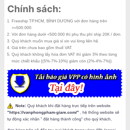
Chính sách:
Freeship TP.HCM, BÌNH DƯƠNG với đơn hàng trên
>=500.000.
Với đơn hàng dưới <500.000 thì phụ thu phí ship 20K / đơn.
Quý khách muốn mua giá sỉ xin vui lòng liên hệ.
Giá trên chưa bao gồm thuế VAT.
Quý khách không lấy hóa đơn VAT thì giảm 3% theo từng
mức chiết khấu {(5%-7%-10%) giảm còn (2%-4%-7%)}.
Note:
Quý khách khi đặt hàng trực tiếp trên website
"
https://vanphongpham-giare.com/
"
, hệ thống website sẽ
tự động xác nhận " đặt hàng thành công" cho quý khách,
đơn hàng trên sẽ đến tay quý khách trong vòng 48h (ngoại