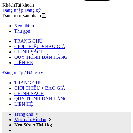
Khách
Tài khoản
Đăng nhập
Đăng ký
Danh mục sản phẩm
Xem thêm
Thu gọn
TRANG CHỦ
GIỚI THIỆU + BÁO GIÁ
CHÍNH SÁCH
QUY TRÌNH BÁN HÀNG
LIÊN HỆ
Đăng nhập
/
Đăng ký
TRANG CHỦ
GIỚI THIỆU + BÁO GIÁ
CHÍNH SÁCH
QUY TRÌNH BÁN HÀNG
LIÊN HỆ
Trang chủ
Mộc dấu-Hồ dán
Keo Sữa ATM 1kg