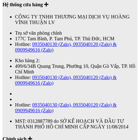
Hệ thống cửa hàng
CÔNG TY TNHH THƯƠNG MẠI DỊCH VỤ HOÀNG
VĨNH THUẬN LV
Trụ sở văn phòng chính
177C Tam Bình, P. Tam Phú, TP. Thủ Đức, HCM
Hotline:
0935040130 (Zalo), 0935040120 (Zalo) &
0909949616 (Zalo)
Kho hàng 2:
499/6/34B Quang Trung, Phường 10, Quận Gò Vấp, TP. Hồ
Chí Minh
Hotline:
0935040130 (Zalo), 0935040120 (Zalo) &
0909949616 (Zalo)
Hotline:
0935040130 (Zalo), 0935040120 (Zalo) &
0909949616 (Zalo)
MST: 0312887789 do SỞ KẾ HOẠCH VÀ ĐẦU TƯ
THÀNH PHỐ HỒ CHÍ MINH CẤP NGÀY 11/08/2014
Chính sách