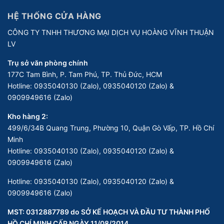
HỆ THỐNG CỬA HÀNG
CÔNG TY TNHH THƯƠNG MẠI DỊCH VỤ HOÀNG VĨNH THUẬN
LV
Trụ sở văn phòng chính
177C Tam Bình, P. Tam Phú, TP. Thủ Đức, HCM
Hotline:
0935040130 (Zalo), 0935040120 (Zalo) &
0909949616 (Zalo)
Kho hàng 2:
499/6/34B Quang Trung, Phường 10, Quận Gò Vấp, TP. Hồ Chí
Minh
Hotline:
0935040130 (Zalo), 0935040120 (Zalo) &
0909949616 (Zalo)
Hotline:
0935040130 (Zalo), 0935040120 (Zalo) &
0909949616 (Zalo)
MST: 0312887789 do SỞ KẾ HOẠCH VÀ ĐẦU TƯ THÀNH PHỐ
HỒ CHÍ MINH CẤP NGÀY 11/08/2014