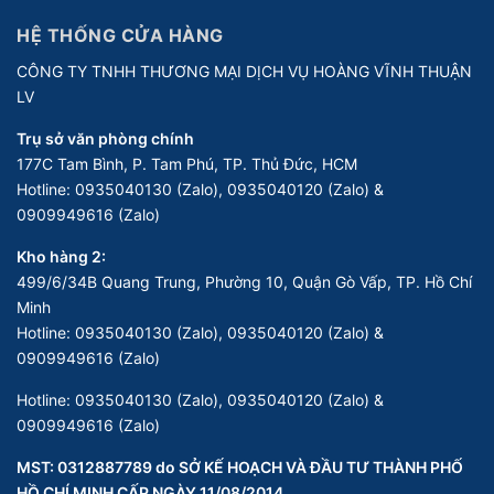
HỆ THỐNG CỬA HÀNG
CÔNG TY TNHH THƯƠNG MẠI DỊCH VỤ HOÀNG VĨNH THUẬN
LV
Trụ sở văn phòng chính
177C Tam Bình, P. Tam Phú, TP. Thủ Đức, HCM
Hotline:
0935040130 (Zalo), 0935040120 (Zalo) &
0909949616 (Zalo)
Kho hàng 2:
499/6/34B Quang Trung, Phường 10, Quận Gò Vấp, TP. Hồ Chí
Minh
Hotline:
0935040130 (Zalo), 0935040120 (Zalo) &
0909949616 (Zalo)
Hotline:
0935040130 (Zalo), 0935040120 (Zalo) &
0909949616 (Zalo)
MST: 0312887789 do SỞ KẾ HOẠCH VÀ ĐẦU TƯ THÀNH PHỐ
HỒ CHÍ MINH CẤP NGÀY 11/08/2014