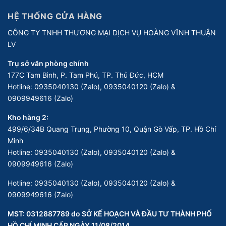
HỆ THỐNG CỬA HÀNG
CÔNG TY TNHH THƯƠNG MẠI DỊCH VỤ HOÀNG VĨNH THUẬN
LV
Trụ sở văn phòng chính
177C Tam Bình, P. Tam Phú, TP. Thủ Đức, HCM
Hotline:
0935040130 (Zalo), 0935040120 (Zalo) &
0909949616 (Zalo)
Kho hàng 2:
499/6/34B Quang Trung, Phường 10, Quận Gò Vấp, TP. Hồ Chí
Minh
Hotline:
0935040130 (Zalo), 0935040120 (Zalo) &
0909949616 (Zalo)
Hotline:
0935040130 (Zalo), 0935040120 (Zalo) &
0909949616 (Zalo)
MST: 0312887789 do SỞ KẾ HOẠCH VÀ ĐẦU TƯ THÀNH PHỐ
HỒ CHÍ MINH CẤP NGÀY 11/08/2014