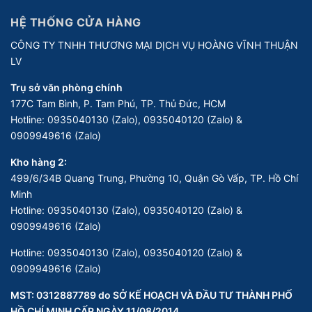
HỆ THỐNG CỬA HÀNG
CÔNG TY TNHH THƯƠNG MẠI DỊCH VỤ HOÀNG VĨNH THUẬN
LV
Trụ sở văn phòng chính
177C Tam Bình, P. Tam Phú, TP. Thủ Đức, HCM
Hotline:
0935040130 (Zalo), 0935040120 (Zalo) &
0909949616 (Zalo)
Kho hàng 2:
499/6/34B Quang Trung, Phường 10, Quận Gò Vấp, TP. Hồ Chí
Minh
Hotline:
0935040130 (Zalo), 0935040120 (Zalo) &
0909949616 (Zalo)
Hotline:
0935040130 (Zalo), 0935040120 (Zalo) &
0909949616 (Zalo)
MST: 0312887789 do SỞ KẾ HOẠCH VÀ ĐẦU TƯ THÀNH PHỐ
HỒ CHÍ MINH CẤP NGÀY 11/08/2014