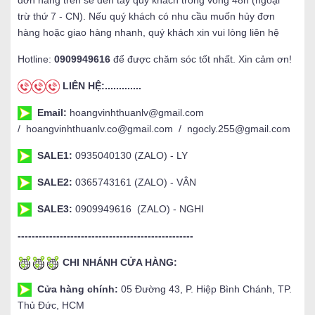
trừ thứ 7 - CN). Nếu quý khách có nhu cầu muốn hủy đơn
hàng hoặc giao hàng nhanh, quý khách xin vui lòng liên hệ
Hotline:
0909949616
để được chăm sóc tốt nhất. Xin cảm ơn!
LIÊN HỆ:.............
Email:
hoangvinhthuanlv@gmail.com
/ hoangvinhthuanlv.co@gmail.com / ngocly.255@gmail.com
SALE1:
0935040130 (ZALO) - LY
SALE2:
0365743161 (ZALO) - VÂN
SALE3:
0909949616 (ZALO) - NGHI
--------------------------------------------------
CHI NHÁNH CỬA HÀNG:
Cửa hàng chính:
05 Đường 43, P. Hiệp Bình Chánh, TP.
Thủ Đức, HCM