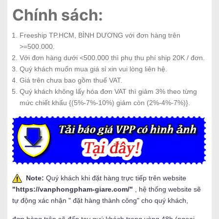
Chính sách:
Freeship TP.HCM, BÌNH DƯƠNG với đơn hàng trên
>=500.000.
Với đơn hàng dưới <500.000 thì phụ thu phí ship 20K / đơn.
Quý khách muốn mua giá sỉ xin vui lòng liên hệ.
Giá trên chưa bao gồm thuế VAT.
Quý khách không lấy hóa đơn VAT thì giảm 3% theo từng
mức chiết khấu {(5%-7%-10%) giảm còn (2%-4%-7%)}.
Note:
Quý khách khi đặt hàng trực tiếp trên website
"
https://vanphongpham-giare.com/
"
, hệ thống website sẽ
tự động xác nhận " đặt hàng thành công" cho quý khách,
đơn hàng trên sẽ đến tay quý khách trong vòng 48h (ngoại