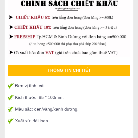
THÔNG TIN CHI TIẾT
Đơn vị tính: cái.
Kích thước: 85 * 100mm.
Màu sắc: đen/vàng/xanh dương.
Xuất xứ: đài loan.
............................................................................