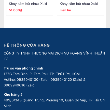
Khay cắm bút nhựa Xukiva 176 (xoay)
Khay cắm bút nhựa Xukiva 179 (xoay)
51.000₫
Liên hệ
HỆ THỐNG CỬA HÀNG
CÔNG TY TNHH THƯƠNG MẠI DỊCH VỤ HOÀNG VĨNH THUẬN
LV
Trụ sở văn phòng chính
177C Tam Bình, P. Tam Phú, TP. Thủ Đức, HCM
Hotline:
0935040130 (Zalo), 0935040120 (Zalo) &
0909949616 (Zalo)
Kho hàng 2:
499/6/34B Quang Trung, Phường 10, Quận Gò Vấp, TP. Hồ Chí
Minh