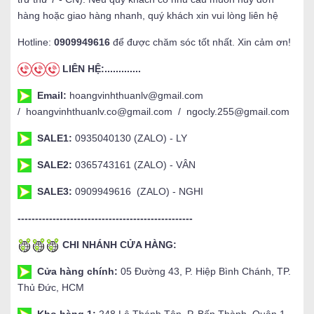
hàng hoặc giao hàng nhanh, quý khách xin vui lòng liên hệ
Hotline:
0909949616
để được chăm sóc tốt nhất. Xin cảm ơn!
LIÊN HỆ:.............
Email:
hoangvinhthuanlv@gmail.com
/ hoangvinhthuanlv.co@gmail.com / ngocly.255@gmail.com
SALE1:
0935040130 (ZALO) - LY
SALE2:
0365743161 (ZALO) - VÂN
SALE3:
0909949616 (ZALO) - NGHI
--------------------------------------------------
CHI NHÁNH CỬA HÀNG:
Cửa hàng chính:
05 Đường 43, P. Hiệp Bình Chánh, TP.
Thủ Đức, HCM
Kho hàng 1:
248 Lê Thánh Tôn, P. Bến Thành, Quận 1,