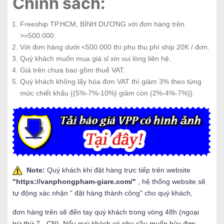
Chính sách:
Freeship TP.HCM, BÌNH DƯƠNG với đơn hàng trên
>=500.000.
Với đơn hàng dưới <500.000 thì phụ thu phí ship 20K / đơn.
Quý khách muốn mua giá sỉ xin vui lòng liên hệ.
Giá trên chưa bao gồm thuế VAT.
Quý khách không lấy hóa đơn VAT thì giảm 3% theo từng
mức chiết khấu {(5%-7%-10%) giảm còn (2%-4%-7%)}.
Note:
Quý khách khi đặt hàng trực tiếp trên website
"
https://vanphongpham-giare.com/
"
, hệ thống website sẽ
tự động xác nhận " đặt hàng thành công" cho quý khách,
đơn hàng trên sẽ đến tay quý khách trong vòng 48h (ngoại
trừ thứ 7 - CN). Nếu quý khách có nhu cầu muốn hủy đơn