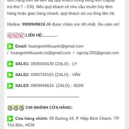
trừ thứ 7 - CN). Nếu quý khách có nhu cầu muốn hủy đơn
hàng hoặc giao hàng nhanh, quý khách xin vui lòng liên hệ
Hotline:
0909949616
để được chăm sóc tốt nhất. Xin cảm ơn!
LIÊN HỆ:.............
Email:
hoangvinhthuanlv@gmail.com
/ hoangvinhthuanlv.co@gmail.com / ngocly.255@gmail.com
SALE1:
0935040130 (ZALO) - LY
SALE2:
0365743161 (ZALO) - VÂN
SALE3:
0909949616 (ZALO) - NGHI
--------------------------------------------------
CHI NHÁNH CỬA HÀNG:
Cửa hàng chính:
05 Đường 43, P. Hiệp Bình Chánh, TP.
Thủ Đức, HCM