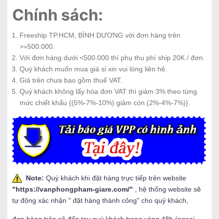
Chính sách:
Freeship TP.HCM, BÌNH DƯƠNG với đơn hàng trên
>=500.000.
Với đơn hàng dưới <500.000 thì phụ thu phí ship 20K / đơn.
Quý khách muốn mua giá sỉ xin vui lòng liên hệ.
Giá trên chưa bao gồm thuế VAT.
Quý khách không lấy hóa đơn VAT thì giảm 3% theo từng
mức chiết khấu {(5%-7%-10%) giảm còn (2%-4%-7%)}.
Note:
Quý khách khi đặt hàng trực tiếp trên website
"
https://vanphongpham-giare.com/
"
, hệ thống website sẽ
tự động xác nhận " đặt hàng thành công" cho quý khách,
đơn hàng trên sẽ đến tay quý khách trong vòng 48h (ngoại