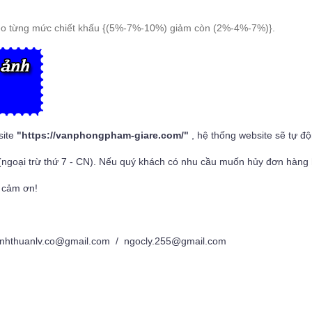
eo từng mức chiết khấu {(5%-7%-10%) giảm còn (2%-4%-7%)}.
site
"
https://vanphongpham-giare.com/
"
, hệ thống website sẽ tự đ
(ngoại trừ thứ 7 - CN). Nếu quý khách có nhu cầu muốn hủy đơn hàng h
 cảm ơn!
nhthuanlv.co@gmail.com / ngocly.255@gmail.com