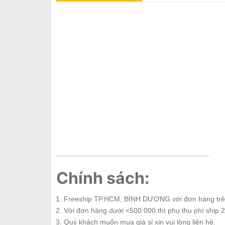
............................................................................
Chính sách:
Freeship TP.HCM, BÌNH DƯƠNG với đơn hàng trê
Với đơn hàng dưới <500.000 thì phụ thu phí ship 2
Quý khách muốn mua giá sỉ xin vui lòng liên hệ.