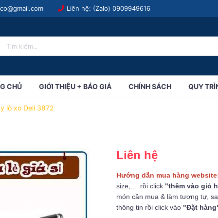
.co@gmail.com
Liên hệ: (Zalo)
0909949616
G CHỦ
GIỚI THIỆU + BÁO GIÁ
CHÍNH SÁCH
QUY TRÌ
 lò xo Deli 3872
Liên hệ
Hướng dẫn mua hàng website
size,.... rồi click
"thêm vào giỏ 
món cần mua & làm tương tự, sa
thông tin rồi click vào
"Đặt hàng