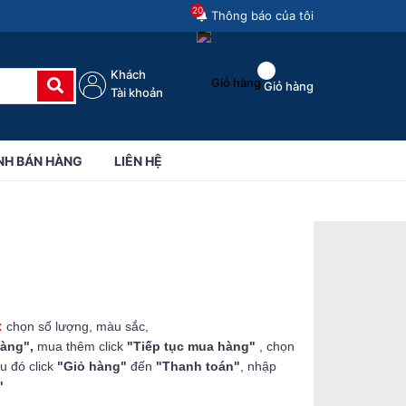
20
Thông báo của tôi
Khách
Giỏ hàng
Tài khoản
NH BÁN HÀNG
LIÊN HỆ
:
chọn số lượng, màu sắc,
hàng",
mua thêm click
"Tiếp tục mua hàng"
, chọn
u đó click
"Giỏ hàng"
đến
"Thanh toán"
, nhập
"