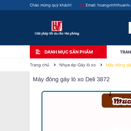
Chào mừng quý khách!
Email:
hoangvinhthuanlv
DANH MỤC SẢN PHẨM
TRAN
Trang chủ
Nhựa ép-Gáy lò xo
Máy đóng gáy
Máy đóng gáy lò xo Deli 3872