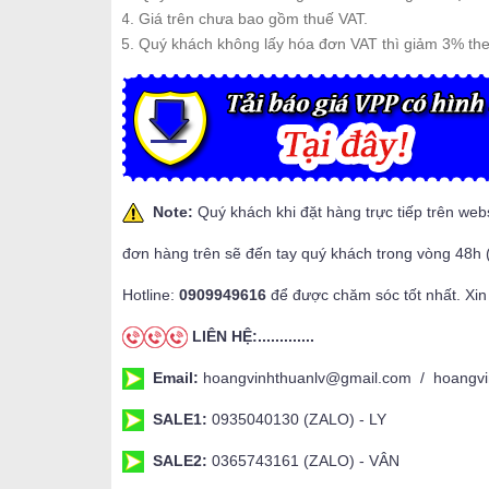
Giá trên chưa bao gồm thuế VAT.
Quý khách không lấy hóa đơn VAT thì giảm 3% th
Note:
Quý khách khi đặt hàng trực tiếp trên web
đơn hàng trên sẽ đến tay quý khách trong vòng 48h 
Hotline:
0909949616
để được chăm sóc tốt nhất. Xin
LIÊN HỆ:.............
Email:
hoangvinhthuanlv@gmail.com / hoangvi
SALE1:
0935040130 (ZALO) - LY
SALE2:
0365743161 (ZALO) - VÂN