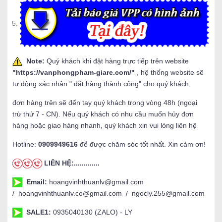
Note:
Quý khách khi đặt hàng trực tiếp trên website
"
https://vanphongpham-giare.com/
"
, hệ thống website sẽ
tự động xác nhận " đặt hàng thành công" cho quý khách,
đơn hàng trên sẽ đến tay quý khách trong vòng 48h (ngoại
trừ thứ 7 - CN). Nếu quý khách có nhu cầu muốn hủy đơn
hàng hoặc giao hàng nhanh, quý khách xin vui lòng liên hệ
Hotline:
0909949616
để được chăm sóc tốt nhất. Xin cảm ơn!
LIÊN HỆ:.............
Email:
hoangvinhthuanlv@gmail.com
/ hoangvinhthuanlv.co@gmail.com / ngocly.255@gmail.com
SALE1:
0935040130 (ZALO) - LY