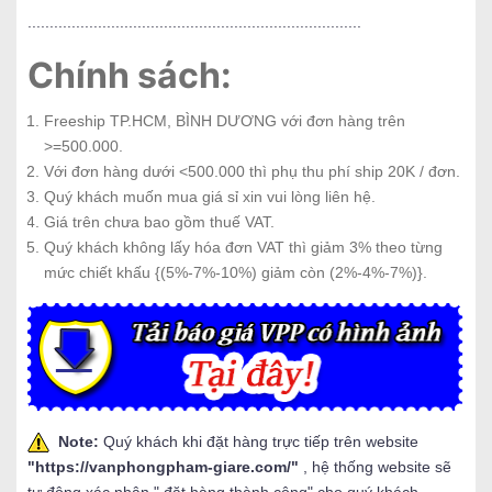
............................................................................
Chính sách:
Freeship TP.HCM, BÌNH DƯƠNG với đơn hàng trên
>=500.000.
Với đơn hàng dưới <500.000 thì phụ thu phí ship 20K / đơn.
Quý khách muốn mua giá sỉ xin vui lòng liên hệ.
Giá trên chưa bao gồm thuế VAT.
Quý khách không lấy hóa đơn VAT thì giảm 3% theo từng
mức chiết khấu {(5%-7%-10%) giảm còn (2%-4%-7%)}.
Note:
Quý khách khi đặt hàng trực tiếp trên website
"
https://vanphongpham-giare.com/
"
, hệ thống website sẽ
tự động xác nhận " đặt hàng thành công" cho quý khách,