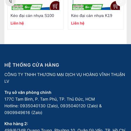
Kéo đại cán nhựa S100
Kéo đại cán nhựa K19
Liên hệ
Liên hệ
HỆ THỐNG CỬA HÀNG
CÔNG TY TNHH THƯƠNG MẠI DỊCH VỤ HOÀNG VĨNH THUẬN
LV
Trụ sở văn phòng chính
177C Tam Bình, P. Tam Phú, TP. Thủ Đức, HCM
Hotline:
0935040130 (Zalo), 0935040120 (Zalo) &
0909949616 (Zalo)
Kho hàng 2:
499/6/34B Quang Trung, Phường 10, Quận Gò Vấp, TP. Hồ Chí