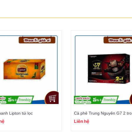
anh Lipton túi lọc
 hệ
Liên hệ