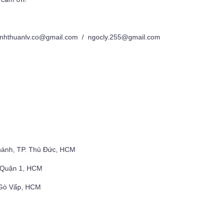
nhthuanlv.co@gmail.com / ngocly.255@gmail.com
hánh, TP. Thủ Đức, HCM
, Quận 1, HCM
 Gò Vấp, HCM