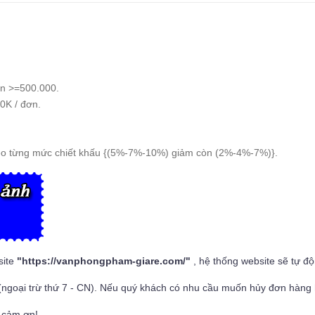
n >=500.000.
0K / đơn.
eo từng mức chiết khấu {(5%-7%-10%) giảm còn (2%-4%-7%)}.
site
"
https://vanphongpham-giare.com/
"
, hệ thống website sẽ tự đ
(ngoại trừ thứ 7 - CN). Nếu quý khách có nhu cầu muốn hủy đơn hàng h
 cảm ơn!