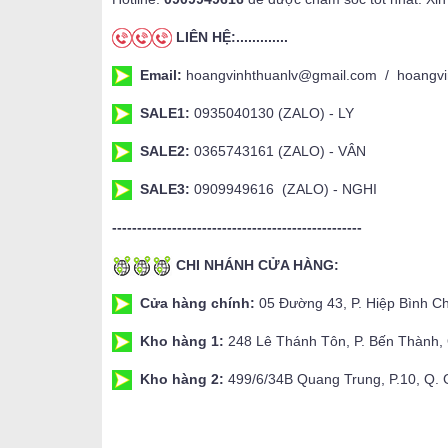
LIÊN HỆ:.............
Email:
hoangvinhthuanlv@gmail.com / hoangvi
SALE1:
0935040130 (ZALO) - LY
SALE2:
0365743161 (ZALO) - VÂN
SALE3:
0909949616 (ZALO) - NGHI
--------------------------------------------------
CHI NHÁNH CỬA HÀNG:
Cửa hàng chính:
05 Đường 43, P. Hiệp Bình C
Kho hàng 1:
248 Lê Thánh Tôn, P. Bến Thành
Kho hàng 2:
499/6/34B Quang Trung, P.10, Q.