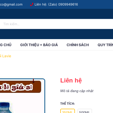
.co@gmail.com
Liên hệ: (Zalo)
0909949616
G CHỦ
GIỚI THIỆU + BÁO GIÁ
CHÍNH SÁCH
QUY TRÌ
i Lavie
Liên hệ
Mô tả đang cập nhật
THỂ TÍCH:
350ML
500ML