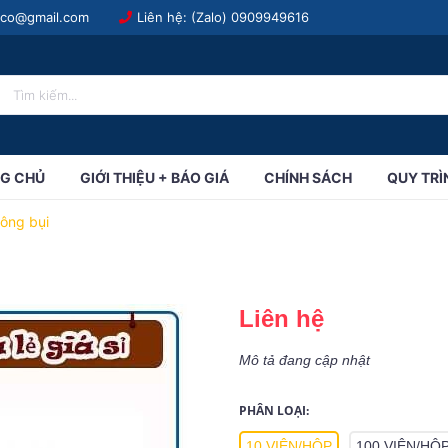
.co@gmail.com
Liên hệ: (Zalo)
0909949616
G CHỦ
GIỚI THIỆU + BÁO GIÁ
CHÍNH SÁCH
QUY TRÌ
ông bụi
Liên hệ
Mô tả đang cập nhật
PHÂN LOẠI:
10 VIÊN/HỘP
100 VIÊN/HỘ