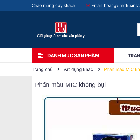
Chào mừng quý khách!
Email:
hoangvinhthuanlv
DANH MỤC SẢN PHẨM
TRAN
Trang chủ
Vật dụng khác
Phấn màu MIC kh
Phấn màu MIC không bụi