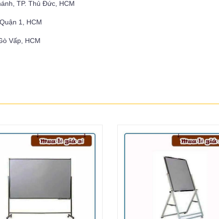
hánh, TP. Thủ Đức, HCM
, Quận 1, HCM
 Gò Vấp, HCM