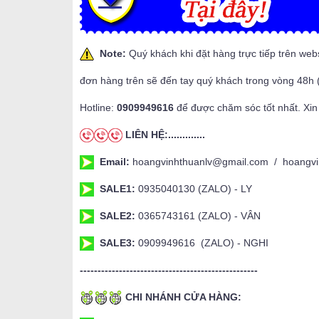
Note:
Quý khách khi đặt hàng trực tiếp trên web
đơn hàng trên sẽ đến tay quý khách trong vòng 48h 
Hotline:
0909949616
để được chăm sóc tốt nhất. Xin
LIÊN HỆ:.............
Email:
hoangvinhthuanlv@gmail.com / hoangvi
SALE1:
0935040130 (ZALO) - LY
SALE2:
0365743161 (ZALO) - VÂN
SALE3:
0909949616 (ZALO) - NGHI
--------------------------------------------------
CHI NHÁNH CỬA HÀNG: