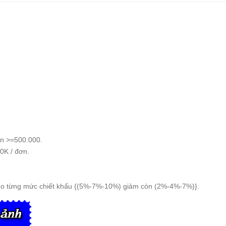
n >=500.000.
0K / đơn.
eo từng mức chiết khấu {(5%-7%-10%) giảm còn (2%-4%-7%)}.