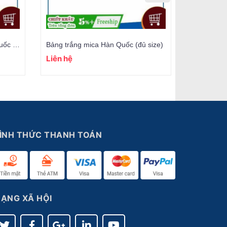
Bảng Flipchat chân gấp Hàn Quốc (đủ size)
Bảng trắng mica Hàn Quốc (đủ size)
Bảng Từ tr
Liên hệ
Liên hệ
ÌNH THỨC THANH TOÁN
ẠNG XÃ HỘI