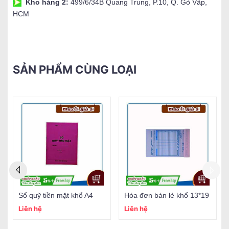
Kho hàng 2:
499/6/34B Quang Trung, P.10, Q. Gò Vấp,
HCM
SẢN PHẨM CÙNG LOẠI
Sổ quỹ tiền mặt khổ A4
Hóa đơn bán lẻ khổ 13*19
Liên hệ
Liên hệ