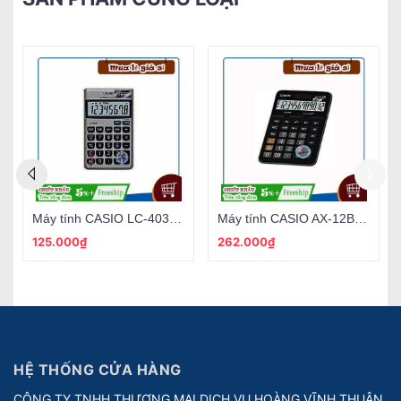
Máy tính CASIO JF-120MB (trung)
Máy tính CASIO MX-120B (trung)
208.000₫
125.000₫
HỆ THỐNG CỬA HÀNG
CÔNG TY TNHH THƯƠNG MẠI DỊCH VỤ HOÀNG VĨNH THUẬN