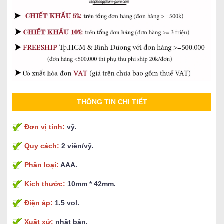
THÔNG TIN CHI TIẾT
Đơn vị tính:
vỹ.
Quy cách:
2 viên/vỹ.
Phân loại:
AAA.
Kích thước:
10mm * 42mm.
Điện áp:
1.5 vol.
Xuất xứ:
nhật bản.