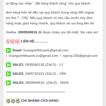
tự động xác nhận " đặt hàng thành công" cho quý khách,
đơn hàng trên sẽ đến tay quý khách trong vòng 48h (ngoại
trừ thứ 7 - CN). Nếu quý khách có nhu cầu muốn hủy đơn
hàng hoặc giao hàng nhanh, quý khách xin vui lòng liên hệ
Hotline:
0909949616
để được chăm sóc tốt nhất. Xin cảm ơn!
LIÊN HỆ:.............
Email:
hoangvinhthuanlv@gmail.com
/ hoangvinhthuanlv.co@gmail.com / ngocly.255@gmail.com
SALE1:
0935040130 (ZALO) - LY
SALE2:
0365743161 (ZALO) - VÂN
SALE3:
0909949616 (ZALO) - NGHI
--------------------------------------------------
CHI NHÁNH CỬA HÀNG: