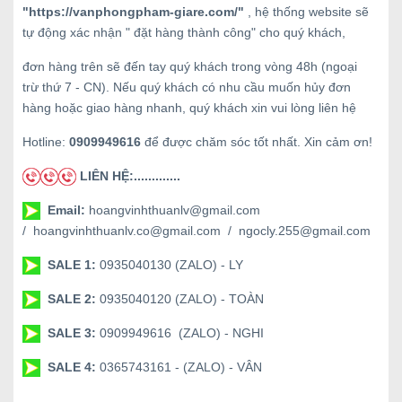
"
https://vanphongpham-giare.com/
"
, hệ thống website sẽ
tự động xác nhận " đặt hàng thành công" cho quý khách,
đơn hàng trên sẽ đến tay quý khách trong vòng 48h (ngoại
trừ thứ 7 - CN). Nếu quý khách có nhu cầu muốn hủy đơn
hàng hoặc giao hàng nhanh, quý khách xin vui lòng liên hệ
Hotline:
0909949616
để được chăm sóc tốt nhất. Xin cảm ơn!
LIÊN HỆ:.............
Email:
hoangvinhthuanlv@gmail.com
/ hoangvinhthuanlv.co@gmail.com / ngocly.255@gmail.com
SALE 1:
0935040130 (ZALO) - LY
SALE 2:
0935040120 (ZALO) - TOÀN
SALE 3:
0909949616 (ZALO) - NGHI
SALE 4:
0365743161 - (ZALO) - VÂN
--------------------------------------------------