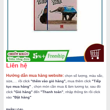
Liên hệ
Hướng dẫn mua hàng website:
chọn số lượng, màu sắc,
size,.... rồi click
"thêm vào giỏ hàng",
mua thêm click
"Tiếp
tục mua hàng"
, chọn món cần mua & làm tương tự, sau đó
click
"Giỏ hàng"
đến
"Thanh toán"
, nhập thông tin rồi click
vào
"Đặt hàng"
PHÂN LOẠI: