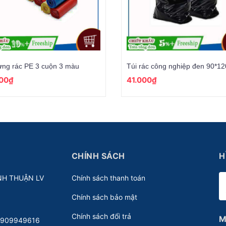
ựng rác PE 3 cuộn 3 màu
Túi rác công nghiệp đen 90*1
00₫
41.000₫
CHÍNH SÁCH
H
NH THUẬN LV
Chính sách thanh toán
Chính sách bảo mật
Chính sách đổi trả
M
 0909949616