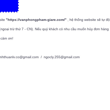
site
"
https://vanphongpham-giare.com/
"
, hệ thống website sẽ tự đ
(ngoại trừ thứ 7 - CN). Nếu quý khách có nhu cầu muốn hủy đơn hàng h
 cảm ơn!
nhthuanlv.co@gmail.com / ngocly.255@gmail.com