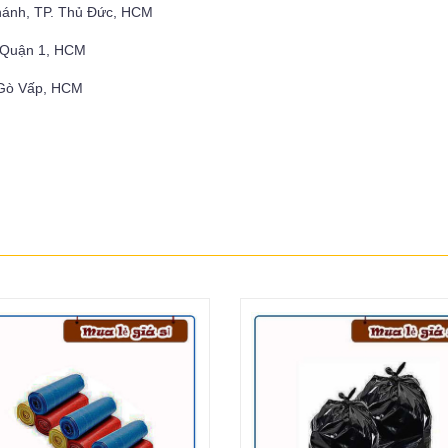
hánh, TP. Thủ Đức, HCM
, Quận 1, HCM
 Gò Vấp, HCM