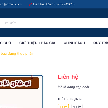
.co@gmail.com
Liên hệ: (Zalo)
0909949616
G CHỦ
GIỚI THIỆU + BÁO GIÁ
CHÍNH SÁCH
QUY TRÌ
r bạc đựng thực phẩm
Liên hệ
Mô tả đang cập nhật
THỂ TÍCH ĐỰNG:
1 LÍT
2 LÍT