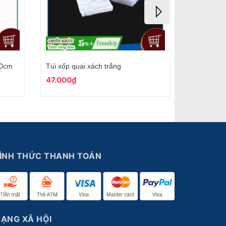
20cm
Túi xốp quai xách trắng
Túi xốp qu
47.000₫
41.000₫
ÌNH THỨC THANH TOÁN
ẠNG XÃ HỘI