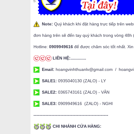
Note:
Quý khách khi đặt hàng trực tiếp trên web
đơn hàng trên sẽ đến tay quý khách trong vòng 48h 
Hotline:
0909949616
để được chăm sóc tốt nhất. Xin
LIÊN HỆ:.............
Email:
hoangvinhthuanlv@gmail.com / hoangvi
SALE1:
0935040130 (ZALO) - LY
SALE2:
0365743161 (ZALO) - VÂN
SALE3:
0909949616 (ZALO) - NGHI
--------------------------------------------------
CHI NHÁNH CỬA HÀNG: