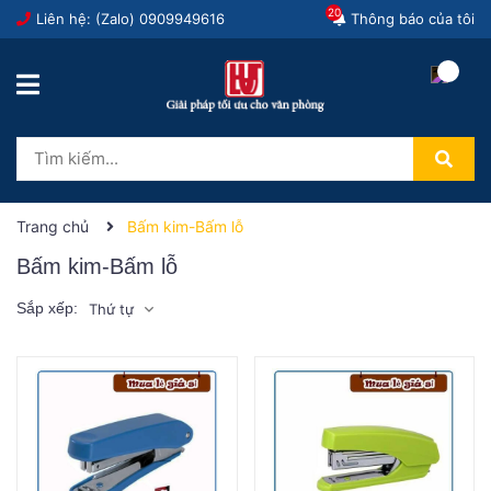
20
Liên hệ: (Zalo)
0909949616
Thông báo của tôi
Trang chủ
Bấm kim-Bấm lỗ
Bấm kim-Bấm lỗ
Sắp xếp:
Thứ tự