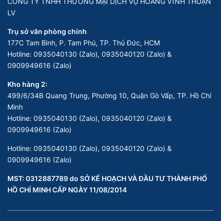
CÔNG TY TNHH THƯƠNG MẠI DỊCH VỤ HOÀNG VĨNH THUẬN
LV
Trụ sở văn phòng chính
177C Tam Bình, P. Tam Phú, TP. Thủ Đức, HCM
Hotline:
0935040130 (Zalo), 0935040120 (Zalo) &
0909949616 (Zalo)
Kho hàng 2:
499/6/34B Quang Trung, Phường 10, Quận Gò Vấp, TP. Hồ Chí
Minh
Hotline:
0935040130 (Zalo), 0935040120 (Zalo) &
0909949616 (Zalo)
Hotline:
0935040130 (Zalo), 0935040120 (Zalo) &
0909949616 (Zalo)
MST: 0312887789 do SỞ KẾ HOẠCH VÀ ĐẦU TƯ THÀNH PHỐ
HỒ CHÍ MINH CẤP NGÀY 11/08/2014