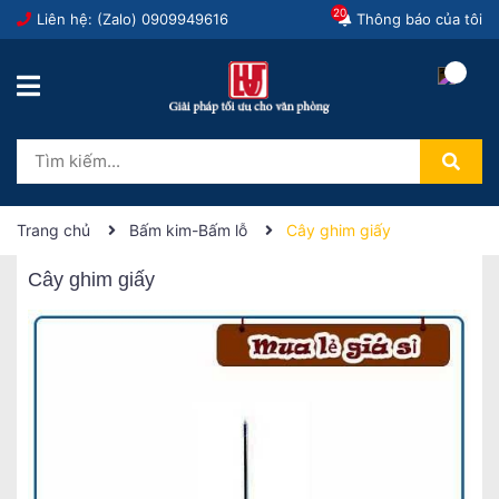
20
Liên hệ: (Zalo)
0909949616
Thông báo của tôi
Trang chủ
Bấm kim-Bấm lỗ
Cây ghim giấy
Cây ghim giấy