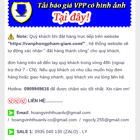
Note:
Quý khách khi đặt hàng trực tiếp trên website
"
https://vanphongpham-giare.com/
"
, hệ thống website sẽ
tự động xác nhận " đặt hàng thành công" cho quý khách,
đơn hàng trên sẽ đến tay quý khách trong vòng 48h (ngoại
trừ thứ 7 - CN). Nếu quý khách có nhu cầu muốn hủy đơn
hàng hoặc giao hàng nhanh, quý khách xin vui lòng liên hệ
Hotline:
0909949616
để được chăm sóc tốt nhất. Xin cảm ơn!
LIÊN HỆ:.............
Email:
hoangvinhthuanlv@gmail.com
/ hoangvinhthuanlv.co@gmail.com / ngocly.255@gmail.com
SALE 1:
0935 040 130 (ZALO) - LY