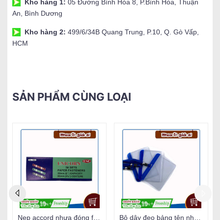
Kho hàng 1:
05 Đường Bình Hòa 8, P.Bình Hòa, Thuận
An, Bình Dương
Kho hàng 2:
499/6/34B Quang Trung, P.10, Q. Gò Vấp,
HCM
SẢN PHẨM CÙNG LOẠI
Nẹp accord nhựa đóng file Unicorn
Bộ dây đeo bảng tên nhựa SAKURA