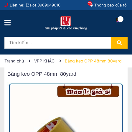
20
Liên hệ: (Zalo)
0909949616
Thông báo của tôi
Trang chủ
VPP KHÁC
Băng keo OPP 48mm 80yard
Băng keo OPP 48mm 80yard