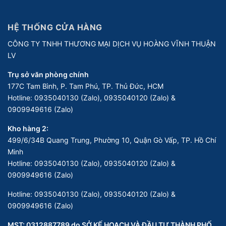
HỆ THỐNG CỬA HÀNG
CÔNG TY TNHH THƯƠNG MẠI DỊCH VỤ HOÀNG VĨNH THUẬN
LV
Trụ sở văn phòng chính
177C Tam Bình, P. Tam Phú, TP. Thủ Đức, HCM
Hotline:
0935040130 (Zalo), 0935040120 (Zalo) &
0909949616 (Zalo)
Kho hàng 2:
499/6/34B Quang Trung, Phường 10, Quận Gò Vấp, TP. Hồ Chí
Minh
Hotline:
0935040130 (Zalo), 0935040120 (Zalo) &
0909949616 (Zalo)
Hotline:
0935040130 (Zalo), 0935040120 (Zalo) &
0909949616 (Zalo)
MST: 0312887789 do SỞ KẾ HOẠCH VÀ ĐẦU TƯ THÀNH PHỐ