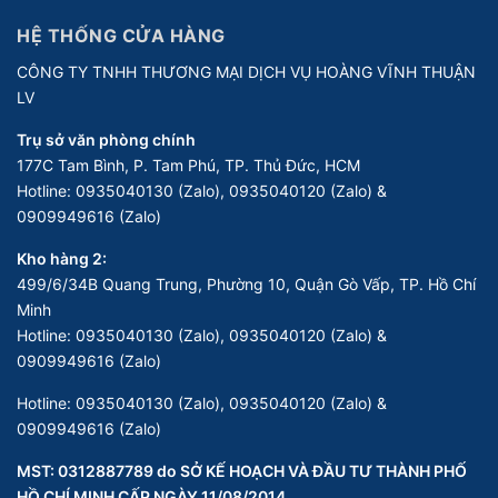
HỆ THỐNG CỬA HÀNG
CÔNG TY TNHH THƯƠNG MẠI DỊCH VỤ HOÀNG VĨNH THUẬN
LV
Trụ sở văn phòng chính
177C Tam Bình, P. Tam Phú, TP. Thủ Đức, HCM
Hotline:
0935040130 (Zalo), 0935040120 (Zalo) &
0909949616 (Zalo)
Kho hàng 2:
499/6/34B Quang Trung, Phường 10, Quận Gò Vấp, TP. Hồ Chí
Minh
Hotline:
0935040130 (Zalo), 0935040120 (Zalo) &
0909949616 (Zalo)
Hotline:
0935040130 (Zalo), 0935040120 (Zalo) &
0909949616 (Zalo)
MST: 0312887789 do SỞ KẾ HOẠCH VÀ ĐẦU TƯ THÀNH PHỐ
HỒ CHÍ MINH CẤP NGÀY 11/08/2014