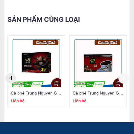
SẢN PHẨM CÙNG LOẠI
Sữa đặc có đường ngôi sao phương nam 1284gr
Trà chanh Lipton túi lọc
Liên hệ
Liên hệ
Liên