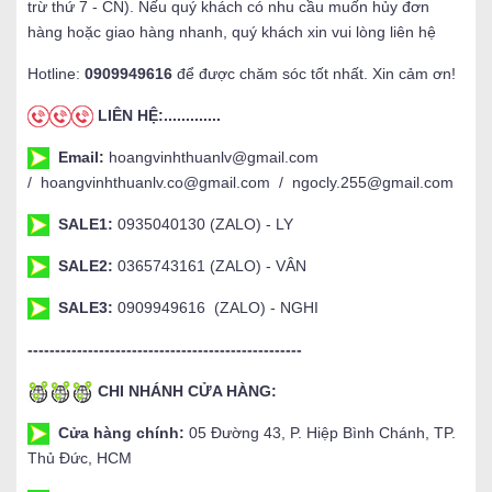
trừ thứ 7 - CN). Nếu quý khách có nhu cầu muốn hủy đơn
hàng hoặc giao hàng nhanh, quý khách xin vui lòng liên hệ
Hotline:
0909949616
để được chăm sóc tốt nhất. Xin cảm ơn!
LIÊN HỆ:.............
Email:
hoangvinhthuanlv@gmail.com
/ hoangvinhthuanlv.co@gmail.com / ngocly.255@gmail.com
SALE1:
0935040130 (ZALO) - LY
SALE2:
0365743161 (ZALO) - VÂN
SALE3:
0909949616 (ZALO) - NGHI
--------------------------------------------------
CHI NHÁNH CỬA HÀNG:
Cửa hàng chính:
05 Đường 43, P. Hiệp Bình Chánh, TP.
Thủ Đức, HCM