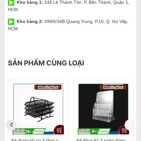
Kho hàng 1:
248 Lê Thánh Tôn, P. Bến Thành, Quận 1,
HCM
Kho hàng 2:
499/6/34B Quang Trung, P.10, Q. Gò Vấp,
HCM
SẢN PHẨM CÙNG LOẠI
Kệ đựng hồ sơ 3 tầng sắt Deli 9181
Kệ Mica A4 3 ngăn đứng đựng tạp chí