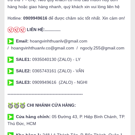
hàng hoặc giao hàng nhanh, quý khách xin vui lòng liên hệ
Hotline:
0909949616
để được chăm sóc tốt nhất. Xin cảm ơn!
LIÊN HỆ:.............
Email:
hoangvinhthuanlv@gmail.com
/ hoangvinhthuanlv.co@gmail.com / ngocly.255@gmail.com
SALE1:
0935040130 (ZALO) - LY
SALE2:
0365743161 (ZALO) - VÂN
SALE3:
0909949616 (ZALO) - NGHI
--------------------------------------------------
CHI NHÁNH CỬA HÀNG:
Cửa hàng chính:
05 Đường 43, P. Hiệp Bình Chánh, TP.
Thủ Đức, HCM
Kho hàng 1:
248 Lê Thánh Tôn, P. Bến Thành, Quận 1,