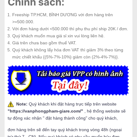
Chính sách:
Freeship TP.HCM, BÌNH DƯƠNG với đơn hàng trên
>=500.000.
Với đơn hàng dưới <500.000 thì phụ thu phí ship 20K / đơn.
Quý khách muốn mua giá sỉ xin vui lòng liên hệ.
Giá trên chưa bao gồm thuế VAT.
Quý khách không lấy hóa đơn VAT thì giảm 3% theo từng
mức chiết khấu {(5%-7%-10%) giảm còn (2%-4%-7%)}.
Note:
Quý khách khi đặt hàng trực tiếp trên website
"
https://vanphongpham-giare.com/
"
, hệ thống website sẽ
tự động xác nhận " đặt hàng thành công" cho quý khách,
đơn hàng trên sẽ đến tay quý khách trong vòng 48h (ngoại
trừ thứ 7 - CN). Nếu quý khách có nhu cầu muốn hủy đơn