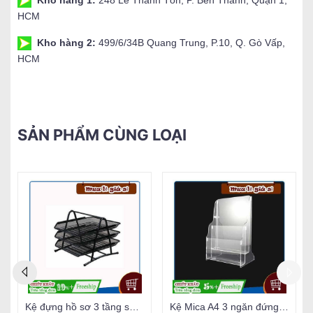
HCM
Kho hàng 2:
499/6/34B Quang Trung, P.10, Q. Gò Vấp,
HCM
SẢN PHẨM CÙNG LOẠI
Kệ đựng hồ sơ 3 tầng sắt Deli 9181
Kệ Mica A4 3 ngăn đứng đựng tạp chí