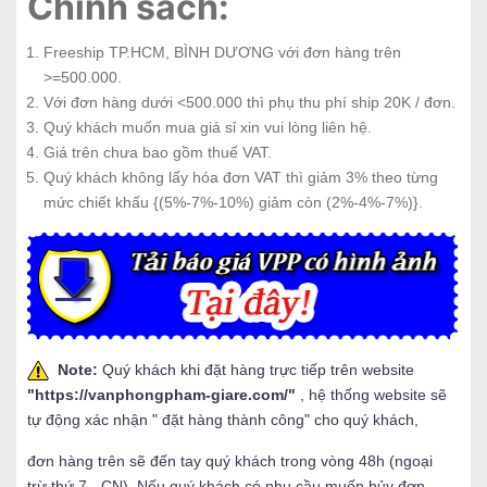
Chính sách:
Freeship TP.HCM, BÌNH DƯƠNG với đơn hàng trên
>=500.000.
Với đơn hàng dưới <500.000 thì phụ thu phí ship 20K / đơn.
Quý khách muốn mua giá sỉ xin vui lòng liên hệ.
Giá trên chưa bao gồm thuế VAT.
Quý khách không lấy hóa đơn VAT thì giảm 3% theo từng
mức chiết khấu {(5%-7%-10%) giảm còn (2%-4%-7%)}.
Note:
Quý khách khi đặt hàng trực tiếp trên website
"
https://vanphongpham-giare.com/
"
, hệ thống website sẽ
tự động xác nhận " đặt hàng thành công" cho quý khách,
đơn hàng trên sẽ đến tay quý khách trong vòng 48h (ngoại
trừ thứ 7 - CN). Nếu quý khách có nhu cầu muốn hủy đơn