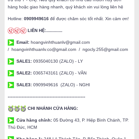
hàng hoặc giao hàng nhanh, quý khách xin vui lòng liên hệ
Hotline:
0909949616
để được chăm sóc tốt nhất. Xin cảm ơn!
LIÊN HỆ:.............
Email:
hoangvinhthuanlv@gmail.com
/ hoangvinhthuanlv.co@gmail.com / ngocly.255@gmail.com
SALE1:
0935040130 (ZALO) - LY
SALE2:
0365743161 (ZALO) - VÂN
SALE3:
0909949616 (ZALO) - NGHI
--------------------------------------------------
CHI NHÁNH CỬA HÀNG:
Cửa hàng chính:
05 Đường 43, P. Hiệp Bình Chánh, TP.
Thủ Đức, HCM
Kho hàng 1:
248 Lê Thánh Tôn, P. Bến Thành, Quận 1,