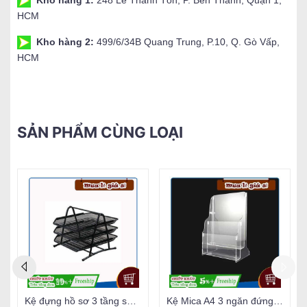
HCM
Kho hàng 2:
499/6/34B Quang Trung, P.10, Q. Gò Vấp,
HCM
SẢN PHẨM CÙNG LOẠI
Kệ đựng hồ sơ 3 tầng sắt Deli 9181
Kệ Mica A4 3 ngăn đứng đựng tạp chí