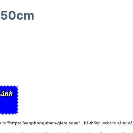
y 50cm
site
"
https://vanphongpham-giare.com/
"
, hệ thống website sẽ tự đ