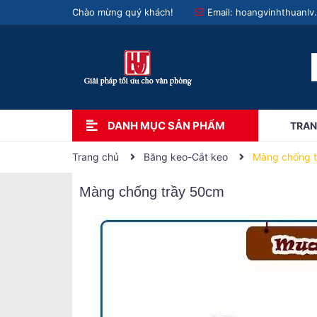
Chào mừng quý khách!
Email:
hoangvinhthuanlv
DANH MỤC SẢN PHẨM
TRAN
Trang chủ
Băng keo-Cắt keo
Màng chống 
Màng chống trầy 50cm