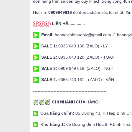
đơn hàng trên sẽ đến tay quý khách trong vòng 48h 
Hotline:
0909949616
để được chăm sóc tốt nhất. Xin
LIÊN HỆ:.............
Email:
hoangvinhthuanlv@gmail.com / hoangvi
SALE 1:
0935 040 130 (ZALO) - LY
SALE 2:
0935 040 120 (ZALO) - TOÀN
SALE 3:
0909 949 616 (ZALO) - NGHI
SALE 4:
0365 743 161 - (ZALO) - VÂN
--------------------------------------------------
CHI NHÁNH CỬA HÀNG:
Cửa hàng chính:
05 Đường 43, P. Hiệp Bình C
Kho hàng 1:
05 Đường Bình Hòa 8, P.Bình Hòa