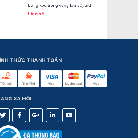
Băng keo trong vòng lớn 80yard
Băng keo 
Liên hệ
Liên hệ
ÌNH THỨC THANH TOÁN
ẠNG XÃ HỘI