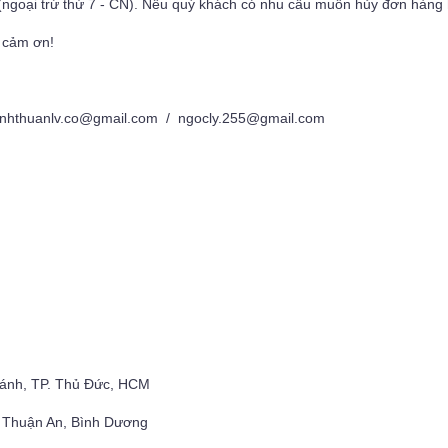
(ngoại trừ thứ 7 - CN). Nếu quý khách có nhu cầu muốn hủy đơn hàng h
 cảm ơn!
nhthuanlv.co@gmail.com / ngocly.255@gmail.com
hánh, TP. Thủ Đức, HCM
, Thuận An, Bình Dương