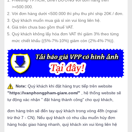
Freeship TP.HCM, BÌNH DƯƠNG với đơn hàng trên
>=500.000.
Với đơn hàng dưới <500.000 thì phụ thu phí ship 20K / đơn.
Quý khách muốn mua giá sỉ xin vui lòng liên hệ.
Giá trên chưa bao gồm thuế VAT.
Quý khách không lấy hóa đơn VAT thì giảm 3% theo từng
mức chiết khấu {(5%-7%-10%) giảm còn (2%-4%-7%)}.
Note:
Quý khách khi đặt hàng trực tiếp trên website
"
https://vanphongpham-giare.com/
"
, hệ thống website sẽ
tự động xác nhận " đặt hàng thành công" cho quý khách,
đơn hàng trên sẽ đến tay quý khách trong vòng 48h (ngoại
trừ thứ 7 - CN). Nếu quý khách có nhu cầu muốn hủy đơn
hàng hoặc giao hàng nhanh, quý khách xin vui lòng liên hệ