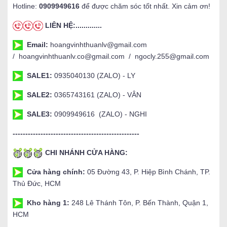
Hotline:
0909949616
để được chăm sóc tốt nhất. Xin cảm ơn!
LIÊN HỆ:.............
Email:
hoangvinhthuanlv@gmail.com
/ hoangvinhthuanlv.co@gmail.com / ngocly.255@gmail.com
SALE1:
0935040130 (ZALO) - LY
SALE2:
0365743161 (ZALO) - VÂN
SALE3:
0909949616 (ZALO) - NGHI
--------------------------------------------------
CHI NHÁNH CỬA HÀNG:
Cửa hàng chính:
05 Đường 43, P. Hiệp Bình Chánh, TP.
Thủ Đức, HCM
Kho hàng 1:
248 Lê Thánh Tôn, P. Bến Thành, Quận 1,
HCM