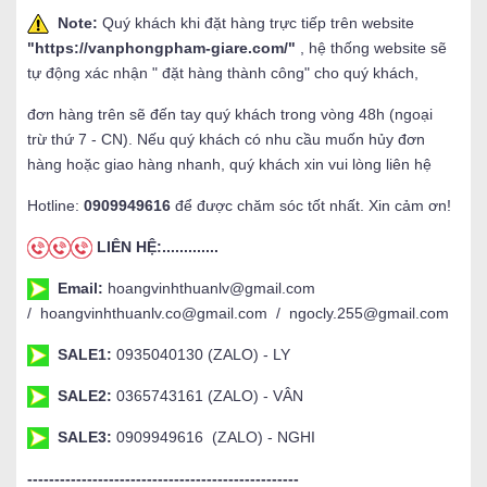
Note:
Quý khách khi đặt hàng trực tiếp trên website
"
https://vanphongpham-giare.com/
"
, hệ thống website sẽ
tự động xác nhận " đặt hàng thành công" cho quý khách,
đơn hàng trên sẽ đến tay quý khách trong vòng 48h (ngoại
trừ thứ 7 - CN). Nếu quý khách có nhu cầu muốn hủy đơn
hàng hoặc giao hàng nhanh, quý khách xin vui lòng liên hệ
Hotline:
0909949616
để được chăm sóc tốt nhất. Xin cảm ơn!
LIÊN HỆ:.............
Email:
hoangvinhthuanlv@gmail.com
/ hoangvinhthuanlv.co@gmail.com / ngocly.255@gmail.com
SALE1:
0935040130 (ZALO) - LY
SALE2:
0365743161 (ZALO) - VÂN
SALE3:
0909949616 (ZALO) - NGHI
--------------------------------------------------