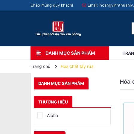
Chào mừng quý khách!
Email:
hoangvinhthuanlv
DANH MỤC SẢN PHẨM
TRAN
Trang chủ
Hóa chất tẩy rửa
Hóa c
DANH MỤC SẢN PHẨM
THƯƠNG HIỆU
Alpha