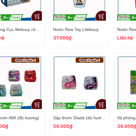
Xà Bông Cục lifebouy rửa tay 90gr
Nước Rửa Tay Lifebouy
 hệ
37.000₫
Liên hệ
hơm AMI (đủ hương)
Sáp thơm Glade (đủ hương)
Xịt phòn
00₫
58.000₫
38.000