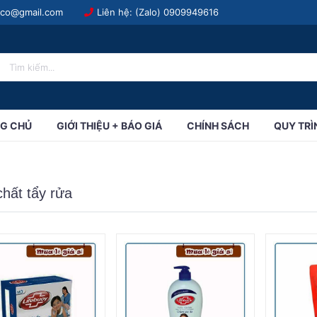
.co@gmail.com
Liên hệ: (Zalo)
0909949616
G CHỦ
GIỚI THIỆU + BÁO GIÁ
CHÍNH SÁCH
QUY TRÌ
hất tẩy rửa