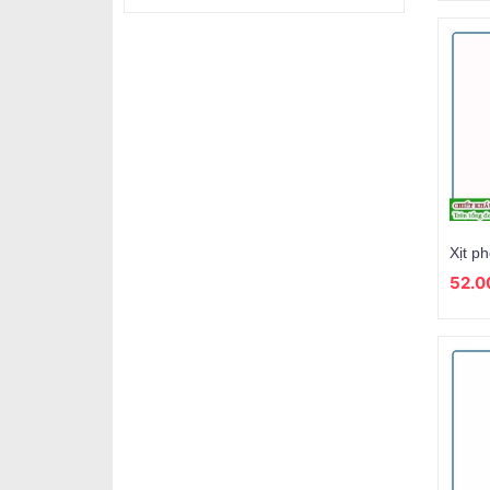
Bột giặt Omo
Nước rửa chén
Nước tẩy nhà tắm
Nước lau sàn
Nước lau kiếng
Sáp thơm AMI
Xịt phòng
Xịt p
Sáp thơm Glade
52.0
nước rửa tay