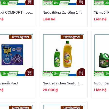
Nước xả COMFORT hương ban mai 1.8l
Nước thông tắc cống 1 lít
Xịt muỗi 
 hệ
Liên hệ
Liên hệ
 muỗi Raid
Nước rửa chén Sunlight 750ml
 hệ
28.000₫
Liên hệ