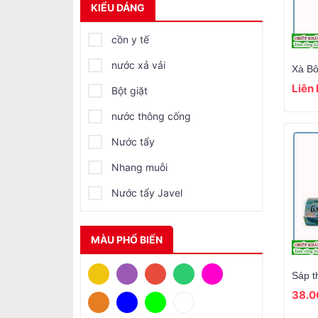
KIỂU DÁNG
cồn y tế
nước xả vải
Liên
Bột giặt
nước thông cống
Nước tẩy
Nhang muỗi
Nước tẩy Javel
Long não
MÀU PHỔ BIẾN
Xịt muỗi RAID
Xà bông rửa tay
Sáp t
38.0
Kem tẩy đa năng