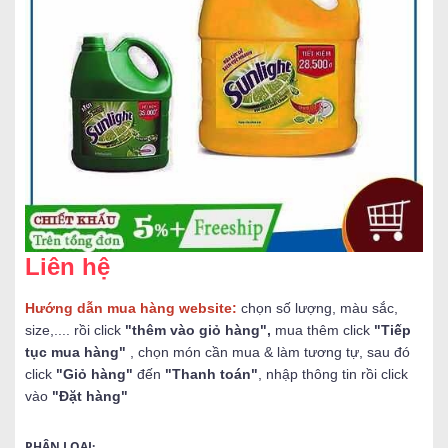
Liên hệ
Hướng dẫn mua hàng website:
chọn số lượng, màu sắc,
size,.... rồi click
"thêm vào giỏ hàng",
mua thêm click
"Tiếp
tục mua hàng"
, chọn món cần mua & làm tương tự, sau đó
click
"Giỏ hàng"
đến
"Thanh toán"
, nhập thông tin rồi click
vào
"Đặt hàng"
PHÂN LOẠI: