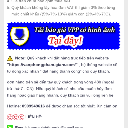
Giá trên chưa bao gồm thuế VAT.
Quý khách không lấy hóa đơn VAT thì giảm 3% theo từng
mức chiết khấu {(5%-7%-10%) giảm còn (2%-4%-7%)}.
Note:
Quý khách khi đặt hàng trực tiếp trên website
"
https://vanphongpham-giare.com/
"
, hệ thống website sẽ
tự động xác nhận " đặt hàng thành công" cho quý khách,
đơn hàng trên sẽ đến tay quý khách trong vòng 48h (ngoại
trừ thứ 7 - CN). Nếu quý khách có nhu cầu muốn hủy đơn
hàng hoặc giao hàng nhanh, quý khách xin vui lòng liên hệ
Hotline:
0909949616
để được chăm sóc tốt nhất. Xin cảm ơn!
LIÊN HỆ:.............
Email:
hoangvinhthuanlv@gmail.com