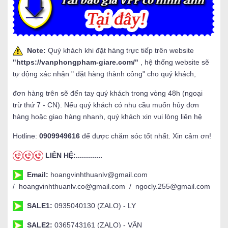
Note:
Quý khách khi đặt hàng trực tiếp trên website
"
https://vanphongpham-giare.com/
"
, hệ thống website sẽ
tự động xác nhận " đặt hàng thành công" cho quý khách,
đơn hàng trên sẽ đến tay quý khách trong vòng 48h (ngoại
trừ thứ 7 - CN). Nếu quý khách có nhu cầu muốn hủy đơn
hàng hoặc giao hàng nhanh, quý khách xin vui lòng liên hệ
Hotline:
0909949616
để được chăm sóc tốt nhất. Xin cảm ơn!
LIÊN HỆ:.............
Email:
hoangvinhthuanlv@gmail.com
/ hoangvinhthuanlv.co@gmail.com / ngocly.255@gmail.com
SALE1:
0935040130 (ZALO) - LY
SALE2:
0365743161 (ZALO) - VÂN