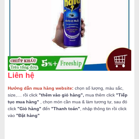
Liên hệ
Hướng dẫn mua hàng website:
chọn số lượng, màu sắc,
size,.... rồi click
"thêm vào giỏ hàng",
mua thêm click
"Tiếp
tục mua hàng"
, chọn món cần mua & làm tương tự, sau đó
click
"Giỏ hàng"
đến
"Thanh toán"
, nhập thông tin rồi click
vào
"Đặt hàng"