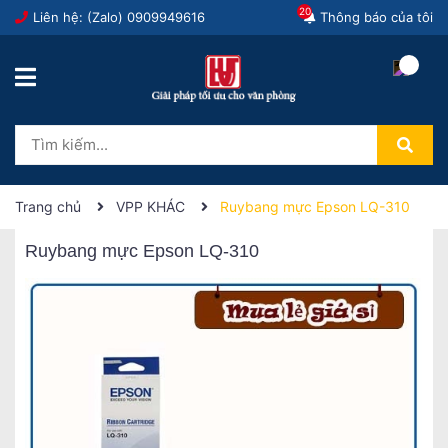
20
Liên hệ: (Zalo)
0909949616
Thông báo của tôi
Trang chủ
VPP KHÁC
Ruybang mực Epson LQ-310
Ruybang mực Epson LQ-310