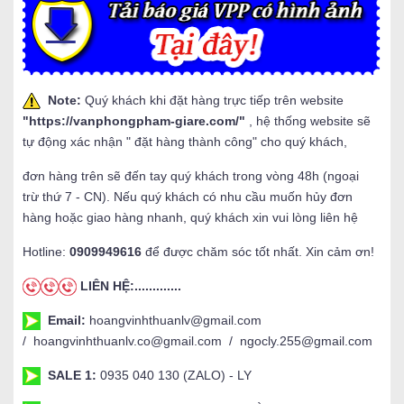
Note:
Quý khách khi đặt hàng trực tiếp trên website
"
https://vanphongpham-giare.com/
"
, hệ thống website sẽ
tự động xác nhận " đặt hàng thành công" cho quý khách,
đơn hàng trên sẽ đến tay quý khách trong vòng 48h (ngoại
trừ thứ 7 - CN). Nếu quý khách có nhu cầu muốn hủy đơn
hàng hoặc giao hàng nhanh, quý khách xin vui lòng liên hệ
Hotline:
0909949616
để được chăm sóc tốt nhất. Xin cảm ơn!
LIÊN HỆ:.............
Email:
hoangvinhthuanlv@gmail.com
/ hoangvinhthuanlv.co@gmail.com / ngocly.255@gmail.com
SALE 1:
0935 040 130 (ZALO) - LY