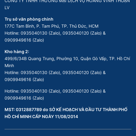
CÔNG TY TNHH THƯƠNG MẠI DỊCH VỤ HOÀNG VĨNH THUẬN
LV
Trụ sở văn phòng chính
177C Tam Bình, P. Tam Phú, TP. Thủ Đức, HCM
Hotline:
0935040130 (Zalo), 0935040120 (Zalo) &
0909949616 (Zalo)
Kho hàng 2:
499/6/34B Quang Trung, Phường 10, Quận Gò Vấp, TP. Hồ Chí
Minh
Hotline:
0935040130 (Zalo), 0935040120 (Zalo) &
0909949616 (Zalo)
Hotline:
0935040130 (Zalo), 0935040120 (Zalo) &
0909949616 (Zalo)
MST: 0312887789 do SỞ KẾ HOẠCH VÀ ĐẦU TƯ THÀNH PHỐ
HỒ CHÍ MINH CẤP NGÀY 11/08/2014