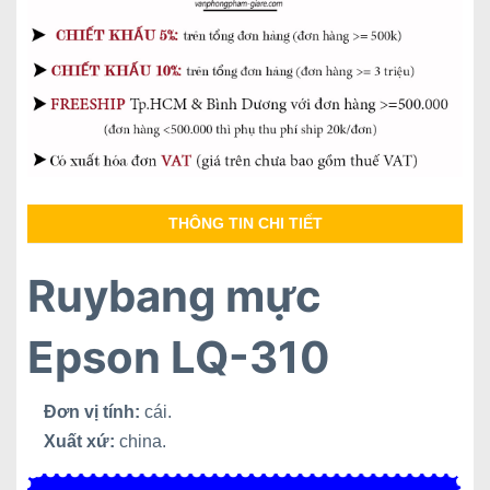
THÔNG TIN CHI TIẾT
Ruybang mực
Epson LQ-310
Đơn vị tính:
cái.
Xuất xứ:
china.