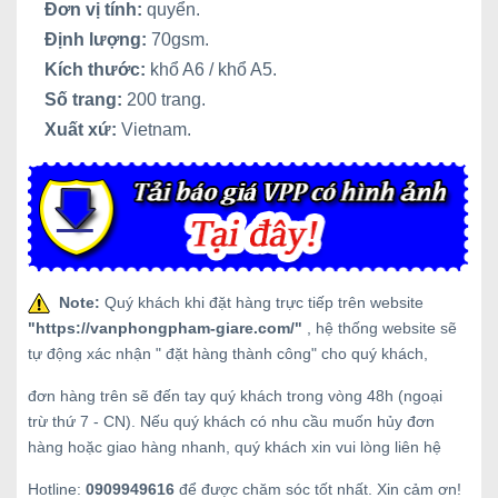
Đơn vị tính:
quyển.
Định lượng:
70gsm.
Kích thước:
khổ A6 / khổ A5.
Số trang:
200 trang.
Xuất xứ:
Vietnam.
Note:
Quý khách khi đặt hàng trực tiếp trên website
"
https://vanphongpham-giare.com/
"
, hệ thống website sẽ
tự động xác nhận " đặt hàng thành công" cho quý khách,
đơn hàng trên sẽ đến tay quý khách trong vòng 48h (ngoại
trừ thứ 7 - CN). Nếu quý khách có nhu cầu muốn hủy đơn
hàng hoặc giao hàng nhanh, quý khách xin vui lòng liên hệ
Hotline:
0909949616
để được chăm sóc tốt nhất. Xin cảm ơn!