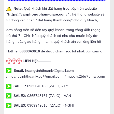
Note:
Quý khách khi đặt hàng trực tiếp trên website
"
https://vanphongpham-giare.com/
"
, hệ thống website sẽ
tự động xác nhận " đặt hàng thành công" cho quý khách,
đơn hàng trên sẽ đến tay quý khách trong vòng 48h (ngoại
trừ thứ 7 - CN). Nếu quý khách có nhu cầu muốn hủy đơn
hàng hoặc giao hàng nhanh, quý khách xin vui lòng liên hệ
Hotline:
0909949616
để được chăm sóc tốt nhất. Xin cảm ơn!
LIÊN HỆ:.............
Email:
hoangvinhthuanlv@gmail.com
/ hoangvinhthuanlv.co@gmail.com / ngocly.255@gmail.com
SALE1:
0935040130 (ZALO) - LY
SALE2:
0365743161 (ZALO) - VÂN
SALE3:
0909949616 (ZALO) - NGHI