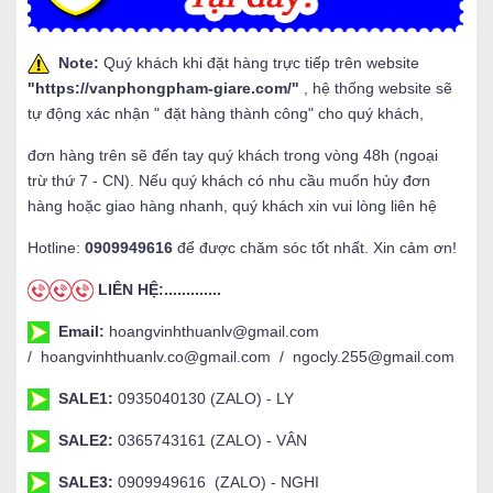
Note:
Quý khách khi đặt hàng trực tiếp trên website
"
https://vanphongpham-giare.com/
"
, hệ thống website sẽ
tự động xác nhận " đặt hàng thành công" cho quý khách,
đơn hàng trên sẽ đến tay quý khách trong vòng 48h (ngoại
trừ thứ 7 - CN). Nếu quý khách có nhu cầu muốn hủy đơn
hàng hoặc giao hàng nhanh, quý khách xin vui lòng liên hệ
Hotline:
0909949616
để được chăm sóc tốt nhất. Xin cảm ơn!
LIÊN HỆ:.............
Email:
hoangvinhthuanlv@gmail.com
/ hoangvinhthuanlv.co@gmail.com / ngocly.255@gmail.com
SALE1:
0935040130 (ZALO) - LY
SALE2:
0365743161 (ZALO) - VÂN
SALE3:
0909949616 (ZALO) - NGHI