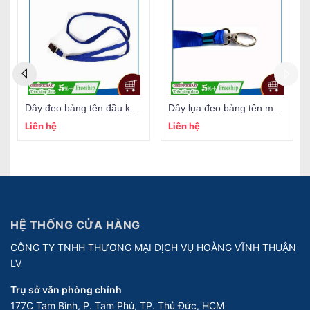
Dây đeo bảng tên đầu kẹp sắt
Dây lụa đeo bảng tên móc xoay
Liên hệ
Liên hệ
HỆ THỐNG CỬA HÀNG
CÔNG TY TNHH THƯƠNG MẠI DỊCH VỤ HOÀNG VĨNH THUẬN
LV
Trụ sở văn phòng chính
177C Tam Bình, P. Tam Phú, TP. Thủ Đức, HCM