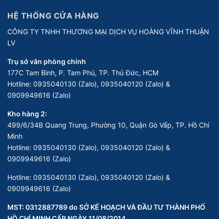
HỆ THỐNG CỬA HÀNG
CÔNG TY TNHH THƯƠNG MẠI DỊCH VỤ HOÀNG VĨNH THUẬN
LV
Trụ sở văn phòng chính
177C Tam Bình, P. Tam Phú, TP. Thủ Đức, HCM
Hotline:
0935040130 (Zalo), 0935040120 (Zalo) &
0909949616 (Zalo)
Kho hàng 2:
499/6/34B Quang Trung, Phường 10, Quận Gò Vấp, TP. Hồ Chí
Minh
Hotline:
0935040130 (Zalo), 0935040120 (Zalo) &
0909949616 (Zalo)
Hotline:
0935040130 (Zalo), 0935040120 (Zalo) &
0909949616 (Zalo)
MST: 0312887789 do SỞ KẾ HOẠCH VÀ ĐẦU TƯ THÀNH PHỐ
HỒ CHÍ MINH CẤP NGÀY 11/08/2014