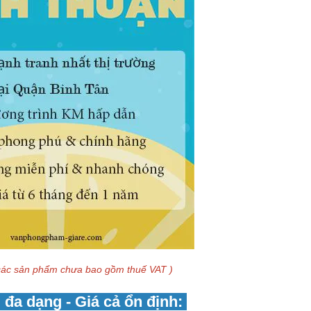
ác sản phẩm chưa bao gồm thuế VAT )
đa dạng - Giá cả ổn định: