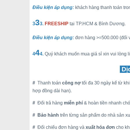
Điều kiện áp dụng:
khách hàng thanh toán tr
3
3
3.
FREESHIP
tại TP.HCM & Bình Dương.
Điều kiện áp dụng:
đơn hàng >=500.000 (đối v
4
4
4.
Quý khách muốn mua giá sỉ xin vui lòng l
Dị
#
Thanh toán
công nợ
tối đa 30 ngày kể từ k
hợp đồng dài hạn).
#
Đổi trả hàng
miễn phí
& hoàn tiền nhanh chó
#
Bảo hành
trên từng sản phẩm do nhà sản xu
#
Đối chiếu đơn hàng và
xuất hóa đơn
cho kh