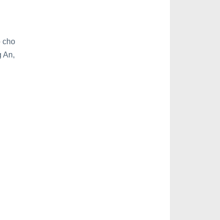
 cho
 An,