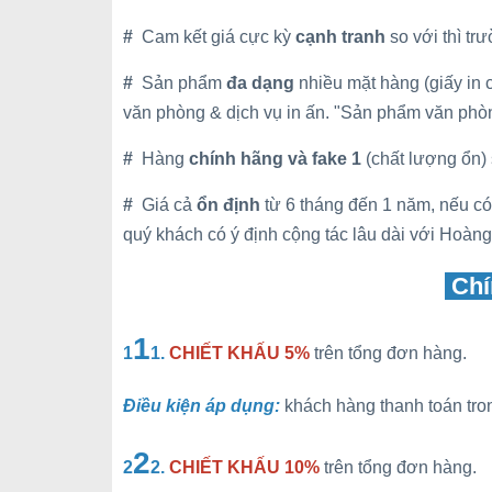
#
Cam kết giá cực kỳ
cạnh tranh
so với thì tr
#
Sản phẩm
đa dạng
nhiều mặt hàng (giấy in cá
văn phòng & dịch vụ in ấn. "Sản phẩm văn phò
#
Hàng
chính hãng và fake 1
(chất lượng ổn) 
#
Giá cả
ổn định
từ 6 tháng đến 1 năm, nếu có
quý khách có ý định cộng tác lâu dài với Hoàn
Chí
1
1
1.
CHIẾT KHẤU 5%
trên tổng đơn hàng.
Điều kiện áp dụng:
khách hàng thanh toán tr
2
2
2.
CHIẾT KHẤU 10%
trên tổng đơn hàng.