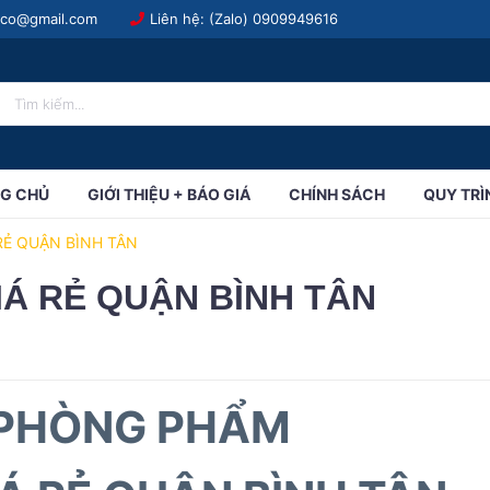
.co@gmail.com
Liên hệ: (Zalo)
0909949616
G CHỦ
GIỚI THIỆU + BÁO GIÁ
CHÍNH SÁCH
QUY TRÌ
RẺ QUẬN BÌNH TÂN
Á RẺ QUẬN BÌNH TÂN
 PHÒNG PHẨM