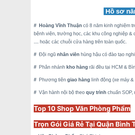
Hồ sơ năn
#
Hoàng Vĩnh Thuận
có 8 năm kinh nghiệm tr
bệnh viện, trường học, các khu công nghiệp &
.... hoặc các chuỗi cửa hàng trên toàn quốc.
#
Đội ngũ
nhân viên
hùng hậu có đào tạo nghiệ
#
Phân nhánh
kho hàng
rãi đều tại HCM & Bìn
#
Phương tiện
giao hàng
linh động (xe máy & x
#
Vận hành nội bộ theo
quy trình
chuẩn SOP, n
Top 10 Shop Văn Phòng Phẩm
Trọn Gói Giá Rẻ Tại Quận Bình 