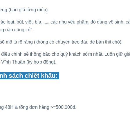
ường (bao giá từng món).
c loại, bút, viết, bìa, ..... các nhu yếu phẩm, đồ dùng vệ sinh, 
ng nào cũng có".
sẽ mô tả rõ ràng (không có chuyện treo đầu dê bán thịt chó).
 điều chỉnh sẽ thông báo cho quý khách sớm nhất. Luôn giữ gi
g Vĩnh Thuận (ký hợp đồng).
nh sách chiết khấu:
ong 48H & tổng đơn hàng >=500.000đ.