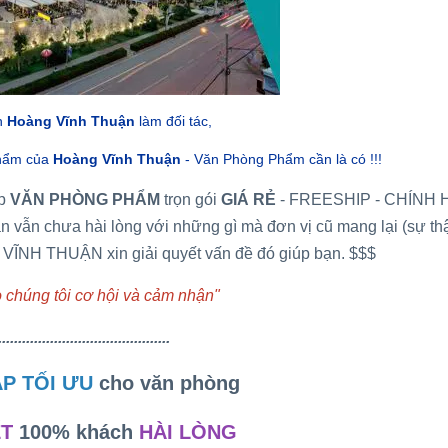
n
Hoàng Vĩnh Thuận
làm đối tác,
phẩm của
Hoàng Vĩnh Thuận
- Văn Phòng Phẩm cần là có !!!
ấp
VĂN PHÒNG PHẨM
trọn gói
GIÁ RẺ
- FREESHIP - CHÍNH 
 vẫn chưa hài lòng với những gì mà đơn vị cũ mang lại (sự th
VĨNH THUẬN xin giải quyết vấn đề đó giúp bạn. $$$
 chúng tôi cơ hội và cảm nhận"
...........................................
ÁP TỐI ƯU
cho văn phòng
ẾT
100% khách
HÀI LÒNG