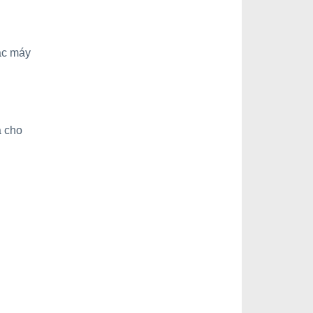
các máy
á cho