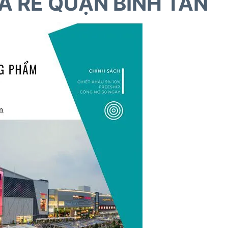
IÁ RẺ QUẬN BÌNH TÂN