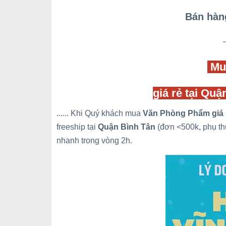
Bán hàn
.
Mu
giá rẻ tại Qu
...... Khi Quý khách mua
Văn Phòng Phẩm
giá 
freeship tại
Quận Bình Tân
(đơn <500k, phụ th
nhanh trong vòng 2h.