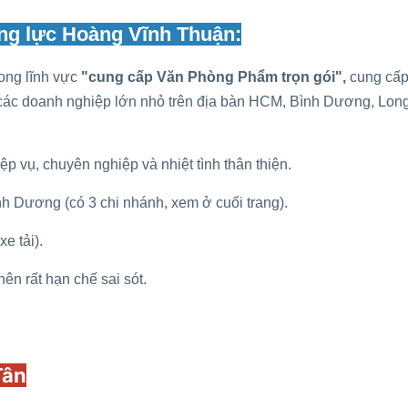
g lực Hoàng Vĩnh Thuận:
ong lĩnh vực
"cung cấp Văn Phòng Phẩm trọn gói",
cung cấp
 các doanh nghiệp lớn nhỏ trên địa bàn HCM, Bình Dương, Long
p vụ, chuyên nghiệp và nhiệt tình thân thiện.
h Dương (có 3 chi nhánh, xem ở cuối trang).
e tải).
ên rất hạn chế sai sót.
Tân