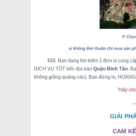
!!! Chọ
vì không đơn thuần chỉ mua sản 
$$$ Bạn đang tìm kiếm 1 đơn vị cung c
DỊCH VỤ TỐT trên địa bàn
Quận Bình Tân
.
Bạn
không giống quảng cáo). Bạn đừng lo, HOÀNG 
"Hãy cho
..
GIẢI PH
CAM K