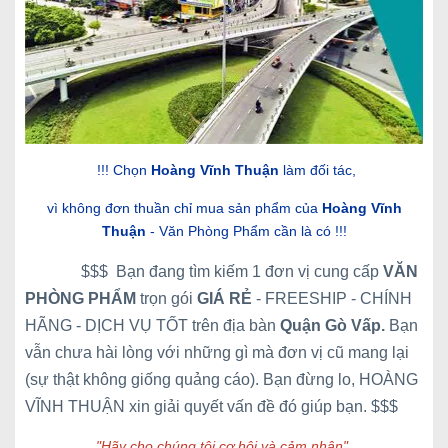
!!! Chọn
Hoàng Vĩnh Thuận
làm đối tác,
vì không đơn thuần chỉ mua sản phẩm của
Hoàng Vĩnh
Thuận
- Văn Phòng Phẩm cần là có !!!
$$$ Bạn đang tìm kiếm 1 đơn vị cung cấp
VĂN
PHÒNG PHẨM
trọn gói
GIÁ RẺ
- FREESHIP - CHÍNH
HÃNG - DỊCH VỤ TỐT trên địa bàn
Quận Gò Vấp
.
Bạn
vẫn chưa hài lòng với những gì mà đơn vị cũ mang lại
(sự thật không giống quảng cáo). Bạn đừng lo, HOÀNG
VĨNH THUẬN xin giải quyết vấn đề đó giúp bạn. $$$
"Hãy cho chúng tôi cơ hội và cảm nhận"