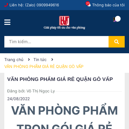
20
Liên hệ: (Zalo)
0909949616
Thông báo của tôi
Trang chủ
Tin tức
VĂN PHÒNG PHẨM GIÁ RẺ QUẬN GÒ VẤP
VĂN PHÒNG PHẨM GIÁ RẺ QUẬN GÒ VẤP
Đăng bởi: Võ Thị Ngọc Ly
24/08/2022
VĂN PHÒNG PHẨM
TRỌN GÓI GIÁ RẺ