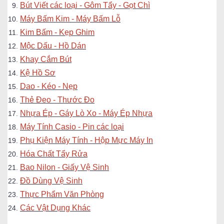
Bút Viết các loại - Gôm Tẩy - Gọt Chì
Máy Bấm Kim - Máy Bấm Lỗ
Kim Bấm - Kẹp Ghim
Mộc Dấu - Hồ Dán
Khay Cắm Bút
Kệ Hồ Sơ
Dao - Kéo - Nẹp
Thẻ Đeo - Thước Đo
Nhựa Ép - Gáy Lò Xo - Máy Ép Nhựa
Máy Tính Casio - Pin các loại
Phụ Kiện Máy Tính - Hộp Mực Máy In
Hóa Chất Tẩy Rửa
Bao Nilon - Giấy Vệ Sinh
Đồ Dùng Vệ Sinh
Thực Phẩm Văn Phòng
Các Vật Dụng Khác